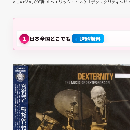
>
このジャズが凄い!!～エリック・イネケ『デクスタリティ～
日本全国どこでも
送料無料
1