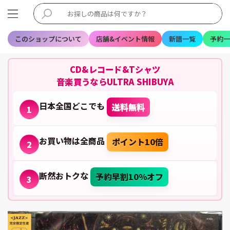
このショップについて
店舗&イベント情報
新譜一覧
予約一
CD&レコード&Tシャツ
音楽買うならULTRA SHIBUYA
日本全国どこでも
送料無料
1
お買い物は全商品
ポイント10倍
2
断然おトクな
予約早割10%オフ
3