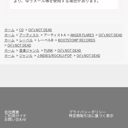
より、ゆうメール等を使用する場合があります。
ホーム
>
CD
>
Oi!'s NOT DEAD
ホーム
>
アーティスト
>
アーティストA
>
ANGER FLARES
>
Oi!'s NOT DEAD
ホーム
>
レーベル
>
レーベルB
>
BOOTSTOMP RECORDS
>
Oi!'s NOT DEAD
ホーム
>
音楽ジャンル
>
PUNK
>
Oi!'s NOT DEAD
ホーム
>
ジャンル
>
J-INDIES/ROCK/J-POP
>
Oi!'s NOT DEAD
会社概要
プライバシーポリシー
ご利用ガイド
特定商取引法に基づく表示
お問い合わせ