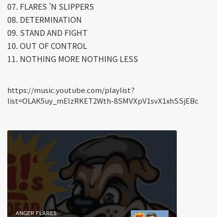
07. FLARES 'N SLIPPERS
08. DETERMINATION
09. STAND AND FIGHT
10. OUT OF CONTROL
11. NOTHING MORE NOTHING LESS
https://music.youtube.com/playlist?
list=OLAK5uy_mElzRKET2Wth-8SMVXpV1svX1xhSSjEBc