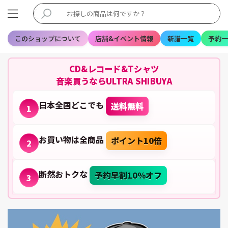
このショップについて
店舗&イベント情報
新譜一覧
予約一
CD&レコード&Tシャツ
音楽買うならULTRA SHIBUYA
日本全国どこでも
送料無料
1
お買い物は全商品
ポイント10倍
2
断然おトクな
予約早割10%オフ
3