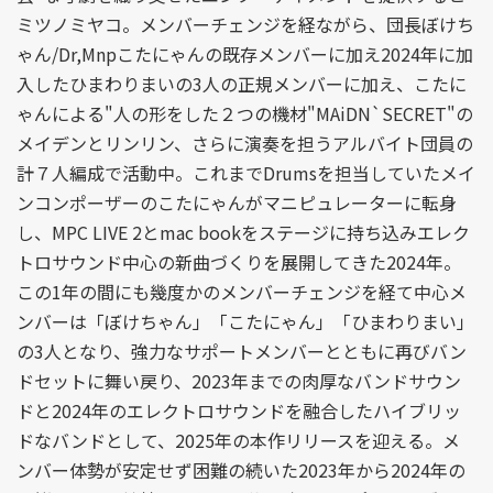
ミツノミヤコ。メンバーチェンジを経ながら、団長ぼけち
ゃん/Dr,Mnpこたにゃんの既存メンバーに加え2024年に加
入したひまわりまいの3人の正規メンバーに加え、こたに
ゃんによる"人の形をした２つの機材"MAiDN`SECRET"の
メイデンとリンリン、さらに演奏を担うアルバイト団員の
計７人編成で活動中。これまでDrumsを担当していたメイ
ンコンポーザーのこたにゃんがマニピュレーターに転身
し、MPC LIVE 2とmac bookをステージに持ち込みエレク
トロサウンド中心の新曲づくりを展開してきた2024年。
この1年の間にも幾度かのメンバーチェンジを経て中心メ
ンバーは「ぼけちゃん」「こたにゃん」「ひまわりまい」
の3人となり、強力なサポートメンバーとともに再びバン
ドセットに舞い戻り、2023年までの肉厚なバンドサウン
ドと2024年のエレクトロサウンドを融合したハイブリッ
ドなバンドとして、2025年の本作リリースを迎える。メ
ンバー体勢が安定せず困難の続いた2023年から2024年の