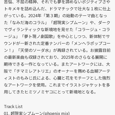
苦悩、不屈の精神、それでも夢を諦めないポジティブさや
トキメキを詰め込んだ、ドラマチックで壮大な１枚に仕上
がっている。2024年「第３期」の始動のテーマ曲となっ
た「なみだ海のコラル」「超現実シプムーン」や、ダーク
でヴィランティックな新境地を見せた「コラージュ・コラ
ージュ」「夢ト現ノ劇国歌」を中心としつつ、新体制でサ
ウンドが一新された定番ナンバーの「メンヘラポップコー
ン！」「天使のソーダ水」が再録されている。お披露目前
の最新楽曲も収録されており、2025年のさらなる展開に
期待できる一作となっている。またアートワークには、大
阪で「チマミレアトリエ」のオーナーを務める血糊アーテ
ィストのもみじ氏による、心臓と花をモチーフとした強烈
なアートワークを使用。これまでイラストジャケットを多
用してきたヒミツノミヤコにとって新境地となる。
Track List
01. 超現実シプムーン(phoenix mix)