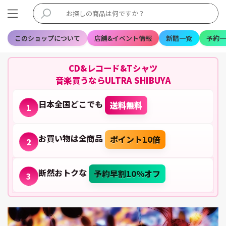
このショップについて
店舗&イベント情報
新譜一覧
予約一
CD&レコード&Tシャツ
音楽買うならULTRA SHIBUYA
日本全国どこでも
送料無料
1
お買い物は全商品
ポイント10倍
2
断然おトクな
予約早割10%オフ
3