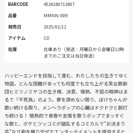
BARCODE
4526180713807
品番
MMNN-009
発売日
2025/02/12
アイテム
CD
在庫
在庫あり（発送：月曜日から金曜日12時
までのご注文は当日発送）
ハッピーエンドを目指して進む、わたしたちの生きてゆく
物語。どんな困難があっても何度でも立ち上がる笑女歌劇
団ヒミツノミヤコの生き様、決意、情熱、不屈の精神はま
るで「不死鳥」のよう。夢を諦めない限り、ぼけちゃんが
歌い続ける限り、メンヘラポップの心臓はドクドクと脈打
ち続ける！ 情熱的で青春や友情を歌うポップでまっすぐ
な歌と、ボケとツッコミが錯乱するコミカルで"お決まり
芸"な寸劇を織り交ぜたエンターテイメントを提供するヒ