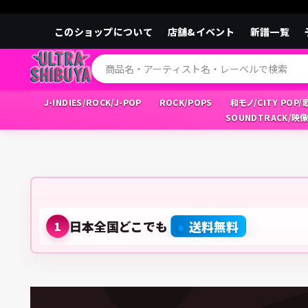
このショップについて
店舗&イベント
新譜一覧
J-INDIES/ROCK/J-POP
ROCK/POPS
和モノ/CITY POP
SOUNDTRACK/映
日本全国どこでも
送料無料
1