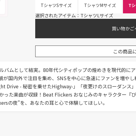
TシャツSサイズ
TシャツMサイズ
T
選択されたアイテム：TシャツLサイズ
買い物かご
この商品
に一枚のアルバムとして結実。80年代シティポップの煌めきを現代
が国内外で注目を集め、SNSを中心に急速にファンを増やし続けて
t Drive - 秘密を乗せたHighway-」「夜更けのスローダン
た楽曲が収録！Beat Flickers おなじみのキャラクタ
ickersの夜”を、あなたの耳と心で体験してほしい。