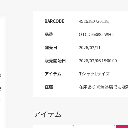
BARCODE
4526180730118
品番
OTCD-6888TWHL
発売日
2026/02/11
販売開始日
2026/02/06 18:00:00
の
アイテム
TシャツLサイズ
注
在庫
在庫あり※渋谷店でも販
取
お
アイテム
く
メ