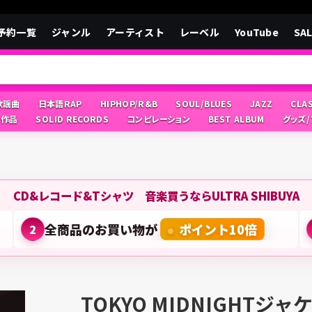
予約一覧
ジャンル
アーティスト
レーベル
YouTube
SA
/歌謡曲
日本語RAP
HIPHOP/R&B
SOUL/BLUES
JAZZ
CLA
像作品
SOLID RECORDS
コンピレーション
BEST ALBUM
グッズ
CD&レコード&Tシャツ 音楽買うならULTRA SHIBUYA
全商品のお買い物が
ポイント10倍
2
TOKYO MIDNIGHTジ