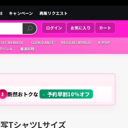
LE
キャンペーン
再販リクエスト
ログイン
お気に入り
カート
SSIC/NEWAGE
CLUB/DANCE
REGGAE/WORLD
K-POP
/アパレル
最速試聴
断然おトクな
予約早割10%オフ
3
ャケ写TシャツLサイズ