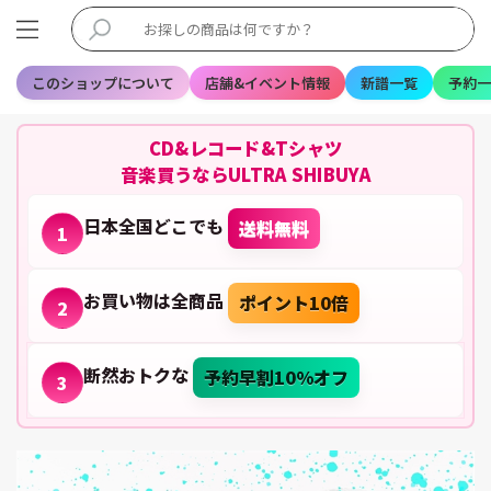
このショップについて
店舗&イベント情報
新譜一覧
予約一
CD&レコード&Tシャツ
音楽買うならULTRA SHIBUYA
日本全国どこでも
送料無料
1
お買い物は全商品
ポイント10倍
2
断然おトクな
予約早割10%オフ
3