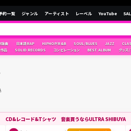
予約一覧
ジャンル
アーティスト
レーベル
YouTube
SA
/歌謡曲
日本語RAP
HIPHOP/R&B
SOUL/BLUES
JAZZ
CLA
像作品
SOLID RECORDS
コンピレーション
BEST ALBUM
グッズ
A
A
CD&レコード&Tシャツ 音楽買うならULTRA SHIBUYA