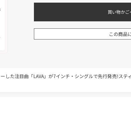
お
買い物かご
く
この商品
メ
ーした注目曲「LAVA」が7インチ・シングルで先行発売!ステ