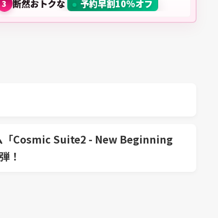
断然おトクな
予約早割10%オフ
3
smic Suite2 - New Beginning
3弾！