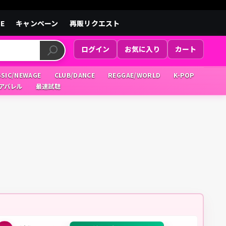
LE
キャンペーン
再販リクエスト
ログイン
お気に入り
カート
SSIC/NEWAGE
CLUB/DANCE
REGGAE/WORLD
K-POP
/アパレル
最速試聴