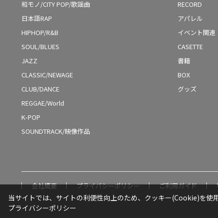
和モノ/CITY POP/歌謡曲
RECORD
日本語RAP
アパレル
HIPHOP/R&B
イベント関連
SOUL/BLUES
CASETTE
JAZZ
書籍
CLASSIC/NEWAGE
BOX
CLUB/DANCE
グッズ
REGGAE/World
K-POP
SOUNDTRACK/映像作品
会社概要
プライバシーポリシー
ご利用ガイド
当サイトでは、サイトの利便性向上のため、クッキー(Cookie)を使
プライバシーポリシー