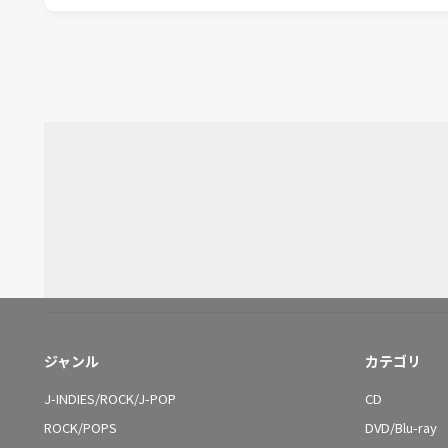
ジャンル
カテゴリ
J-INDIES/ROCK/J-POP
CD
ROCK/POPS
DVD/Blu-ray