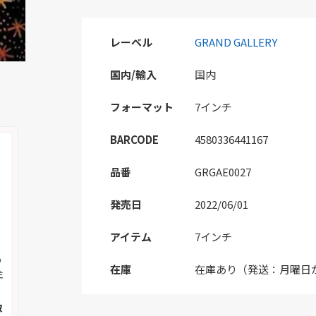
レーベル
GRAND GALLERY
国内/輸入
国内
フォーマット
7インチ
BARCODE
4580336441167
品番
GRGAE0027
発売日
2022/06/01
アイテム
7インチ
の
在庫
在庫あり（発送：月曜日
注
取