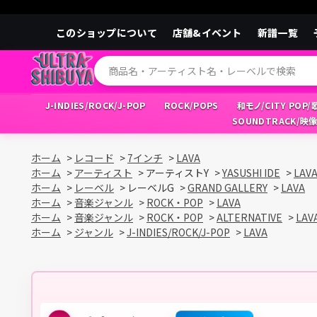
このショップについて
店舗&イベント
新譜一覧
J-INDIES/ROCK/J-POP
ROCK/POPS
和モノ/CITY POP
SOUNDTRACK/映
ホーム
>
レコード
>
7インチ
>
LAVA
ホーム
>
アーティスト
>
アーティストY
>
YASUSHI IDE
>
LAV
ホーム
>
レーベル
>
レーベルG
>
GRAND GALLERY
>
LAVA
ホーム
>
音楽ジャンル
>
ROCK・POP
>
LAVA
ホーム
>
音楽ジャンル
>
ROCK・POP
>
ALTERNATIVE
>
LAV
ホーム
>
ジャンル
>
J-INDIES/ROCK/J-POP
>
LAVA