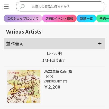
このショップについて
店舗&イベント情報
新譜一覧
予約一
Various Artists
並べ替え
[1～80件]
545
件あります
JAZZ革命 Calm篇
（CD）
VARIOUS ARTISTS
￥2,200