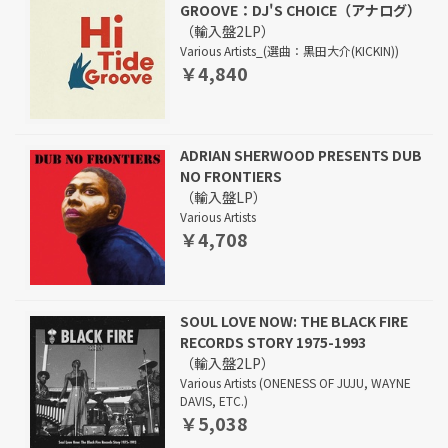
GROOVE：DJ'S CHOICE（アナログ）
（輸入盤2LP）
Various Artists_(選曲：黒田大介(KICKIN))
￥4,840
ADRIAN SHERWOOD PRESENTS DUB
NO FRONTIERS
（輸入盤LP）
Various Artists
￥4,708
SOUL LOVE NOW: THE BLACK FIRE
RECORDS STORY 1975-1993
（輸入盤2LP）
Various Artists (ONENESS OF JUJU, WAYNE
DAVIS, ETC.)
￥5,038