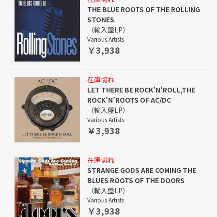
THE BLUE ROOTS OF THE ROLLING
STONES
（輸入盤LP）
Various Artists
￥3,938
在庫切れ
LET THERE BE ROCK’N’ROLL,THE
ROCK’N’ROOTS OF AC/DC
（輸入盤LP）
Various Artists
￥3,938
在庫切れ
STRANGE GODS ARE COMING THE
BLUES ROOTS OF THE DOORS
（輸入盤LP）
Various Artists
￥3,938