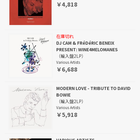
￥4,818
在庫切れ
DJ CAM & FRéDéRIC BENEIX
PRESENT: WINE4MELOMANES
（輸入盤2LP）
Various Artists
￥6,688
MODERN LOVE - TRIBUTE TO DAVID
BOWIE
（輸入盤2LP）
Various Artists
￥5,918