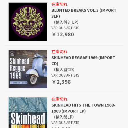
在庫切れ
BLUNTED BREAKS VOL.3 (IMPORT
3LP)
（輸入盤3_LP）
VARIOUS ARTISTS
￥12,980
在庫切れ
SKINHEAD REGGAE 1969 (IMPORT
CD)
（輸入盤CD）
VARIOUS ARTISTS
￥2,398
在庫切れ
SKINHEAD HITS THE TOWN 1968-
1969 (IMPORT LP)
（輸入盤LP）
VARIOUS ARTISTS