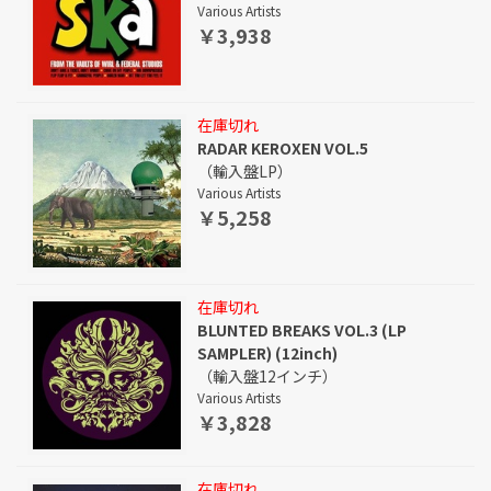
Various Artists
￥3,938
在庫切れ
RADAR KEROXEN VOL.5
（輸入盤LP）
Various Artists
￥5,258
在庫切れ
BLUNTED BREAKS VOL.3 (LP
SAMPLER) (12inch)
（輸入盤12インチ）
Various Artists
￥3,828
在庫切れ