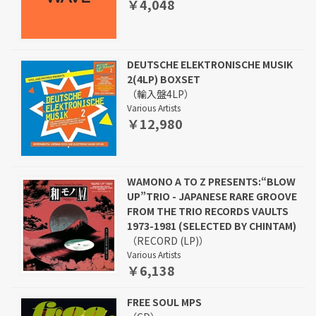
￥4,048
DEUTSCHE ELEKTRONISCHE MUSIK
2(4LP) BOXSET
（輸入盤4LP）
Various Artists
￥12,980
WAMONO A TO Z PRESENTS:“BLOW
UP”TRIO - JAPANESE RARE GROOVE
FROM THE TRIO RECORDS VAULTS
1973-1981 (SELECTED BY CHINTAM)
（RECORD (LP)）
Various Artists
￥6,138
FREE SOUL MPS