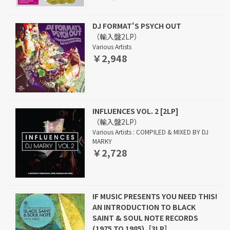
DJ FORMAT'S PSYCH OUT
（輸入盤2LP）
Various Artists
￥2,948
INFLUENCES VOL. 2 [2LP]
（輸入盤2LP）
Various Artists : COMPILED & MIXED BY DJ
MARKY
￥2,728
IF MUSIC PRESENTS YOU NEED THIS!
AN INTRODUCTION TO BLACK
SAINT & SOUL NOTE RECORDS
(1975 TO 1985)［3LP］