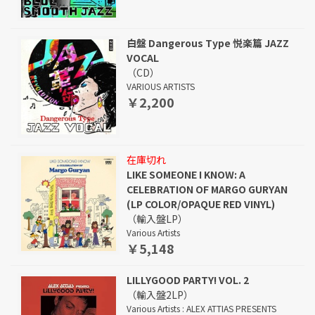
白盤 Dangerous Type 悦楽篇 JAZZ
VOCAL
（CD）
VARIOUS ARTISTS
￥2,200
在庫切れ
LIKE SOMEONE I KNOW: A
CELEBRATION OF MARGO GURYAN
(LP COLOR/OPAQUE RED VINYL)
（輸入盤LP）
Various Artists
￥5,148
LILLYGOOD PARTY! VOL. 2
（輸入盤2LP）
Various Artists : ALEX ATTIAS PRESENTS