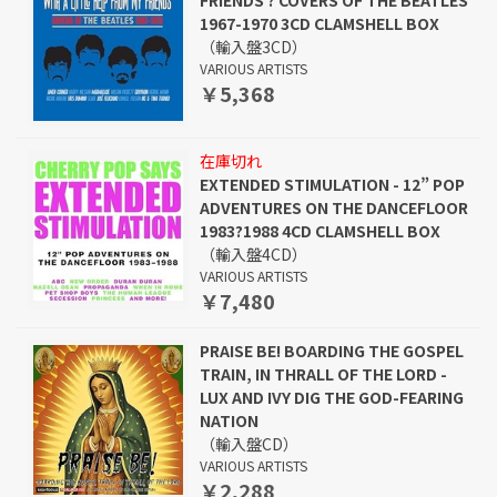
FRIENDS ? COVERS OF THE BEATLES
1967-1970 3CD CLAMSHELL BOX
（輸入盤3CD）
VARIOUS ARTISTS
￥5,368
在庫切れ
EXTENDED STIMULATION - 12” POP
ADVENTURES ON THE DANCEFLOOR
1983?1988 4CD CLAMSHELL BOX
（輸入盤4CD）
VARIOUS ARTISTS
￥7,480
PRAISE BE! BOARDING THE GOSPEL
TRAIN, IN THRALL OF THE LORD -
LUX AND IVY DIG THE GOD-FEARING
NATION
（輸入盤CD）
VARIOUS ARTISTS
￥2,288