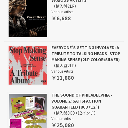
VARIOUS ARTISTS
（輸入盤2LP）
Various Artists
￥6,688
EVERYONE’S GETTING INVOLVED: A
TRIBUTE TO TALKING HEADS’ STOP
MAKING SENSE (2LP COLOR/SILVER)
（輸入盤2LP）
Various Artists
￥11,880
THE SOUND OF PHILADELPHIA -
VOLUME 2: SATISFACTION
GUARANTEED (8CD+12' )
（輸入盤8CD+12インチ）
Various Artists
￥25,080