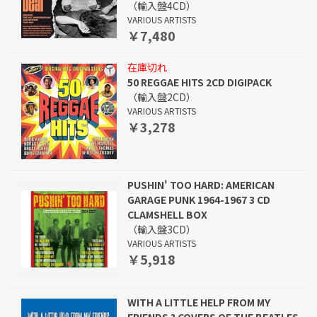
（輸入盤4CD）
VARIOUS ARTISTS
￥7,480
在庫切れ
50 REGGAE HITS 2CD DIGIPACK
（輸入盤2CD）
VARIOUS ARTISTS
￥3,278
PUSHIN' TOO HARD: AMERICAN
GARAGE PUNK 1964-1967 3 CD
CLAMSHELL BOX
（輸入盤3CD）
VARIOUS ARTISTS
￥5,918
WITH A LITTLE HELP FROM MY