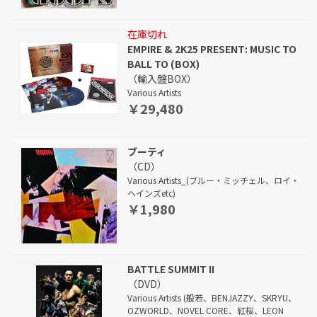
在庫切れ
EMPIRE & 2K25 PRESENT: MUSIC TO
BALL TO (BOX)
（輸入盤BOX）
Various Artists
￥29,480
ブーティ
（CD）
Various Artists_(ブルー・ミッチェル、ロイ・
ヘインズetc)
￥1,980
BATTLE SUMMIT II
（DVD）
Various Artists (般若、BENJAZZY、SKRYU、
OZWORLD、NOVEL CORE、紅桜、LEON