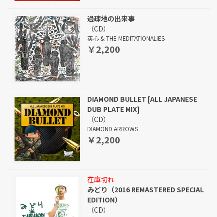
過疎地の出来事
（CD）
英心 & THE MEDITATIONALIES
￥2,200
DIAMOND BULLET [ALL JAPANESE
DUB PLATE MIX]
（CD）
DIAMOND ARROWS
￥2,200
在庫切れ
みどり（2016 REMASTERED SPECIAL
EDITION）
（CD）