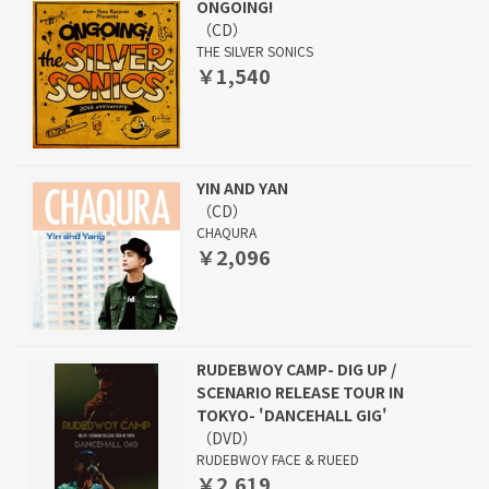
ONGOING!
（CD）
THE SILVER SONICS
￥1,540
YIN AND YAN
（CD）
CHAQURA
￥2,096
RUDEBWOY CAMP- DIG UP /
SCENARIO RELEASE TOUR IN
TOKYO- 'DANCEHALL GIG'
（DVD）
RUDEBWOY FACE & RUEED
￥2,619