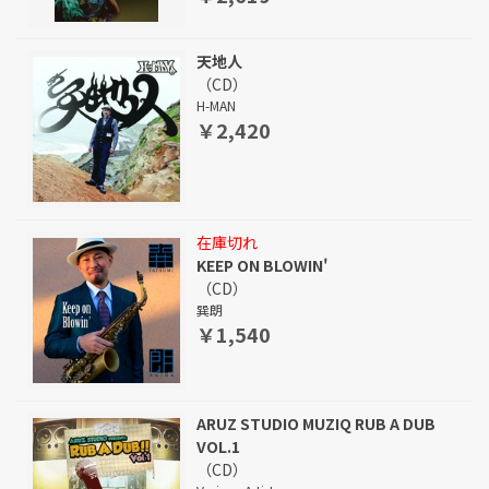
天地人
（CD）
H-MAN
￥2,420
在庫切れ
KEEP ON BLOWIN'
（CD）
巽朗
￥1,540
ARUZ STUDIO MUZIQ RUB A DUB
VOL.1
（CD）