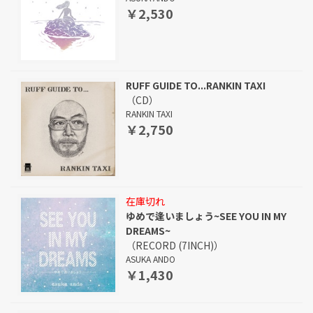
￥2,530
RUFF GUIDE TO...RANKIN TAXI
（CD）
RANKIN TAXI
￥2,750
在庫切れ
ゆめで逢いましょう~SEE YOU IN MY
DREAMS~
（RECORD (7INCH)）
ASUKA ANDO
￥1,430