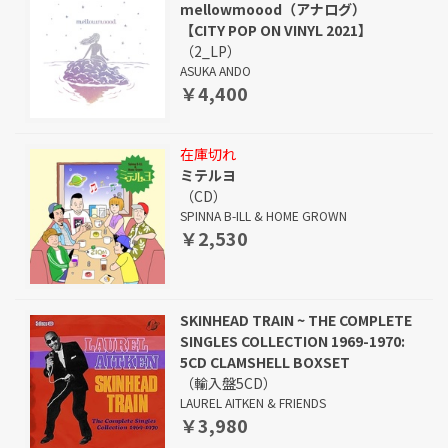
mellowmoood（アナログ）
【CITY POP ON VINYL 2021】
（2_LP）
ASUKA ANDO
￥4,400
在庫切れ
ミテルヨ
（CD）
SPINNA B-ILL & HOME GROWN
￥2,530
SKINHEAD TRAIN ~ THE COMPLETE
SINGLES COLLECTION 1969-1970:
5CD CLAMSHELL BOXSET
（輸入盤5CD）
LAUREL AITKEN & FRIENDS
￥3,980