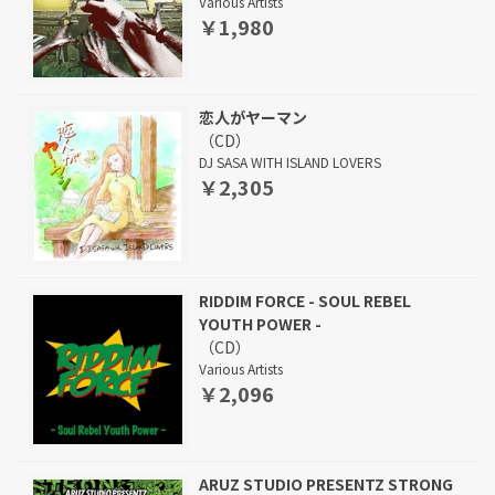
Various Artists
￥1,980
恋人がヤーマン
（CD）
DJ SASA WITH ISLAND LOVERS
￥2,305
RIDDIM FORCE - SOUL REBEL
YOUTH POWER -
（CD）
Various Artists
￥2,096
ARUZ STUDIO PRESENTZ STRONG