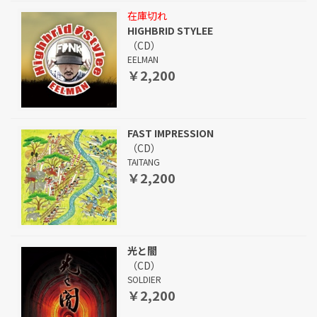
在庫切れ
HIGHBRID STYLEE
（CD）
EELMAN
￥2,200
FAST IMPRESSION
（CD）
TAITANG
￥2,200
光と闇
（CD）
SOLDIER
￥2,200