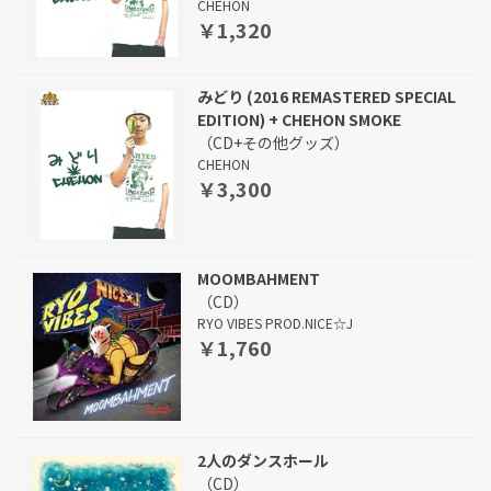
CHEHON
￥1,320
みどり (2016 REMASTERED SPECIAL
EDITION) + CHEHON SMOKE
（CD+その他グッズ）
CHEHON
￥3,300
MOOMBAHMENT
（CD）
RYO VIBES PROD.NICE☆J
￥1,760
2人のダンスホール
（CD）