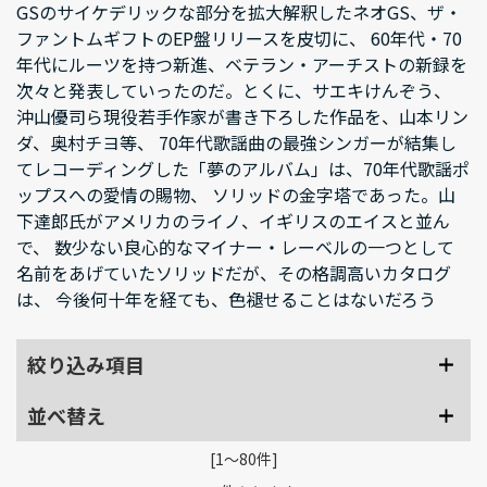
GSのサイケデリックな部分を拡大解釈したネオGS、ザ・
ファントムギフトのEP盤リリースを皮切に、 60年代・70
年代にルーツを持つ新進、ベテラン・アーチストの新録を
次々と発表していったのだ。とくに、サエキけんぞう、
沖山優司ら現役若手作家が書き下ろした作品を、山本リン
ダ、奥村チヨ等、 70年代歌謡曲の最強シンガーが結集し
てレコーディングした「夢のアルバム」は、70年代歌謡ポ
ップスへの愛情の賜物、 ソリッドの金字塔であった。山
下達郎氏がアメリカのライノ、イギリスのエイスと並ん
で、 数少ない良心的なマイナー・レーベルの一つとして
名前をあげていたソリッドだが、その格調高いカタログ
は、 今後何十年を経ても、色褪せることはないだろう
絞り込み項目
並べ替え
[1～80件]