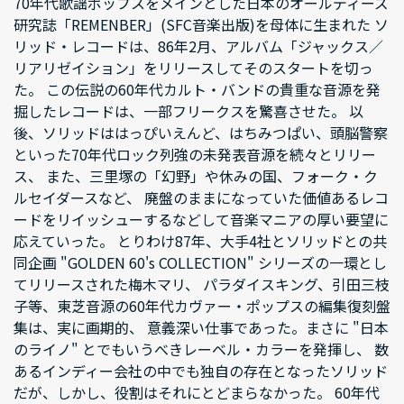
70年代歌謡ポップスをメインとした日本のオールディーズ
研究誌「REMENBER」(SFC音楽出版)を母体に生まれた ソ
リッド・レコードは、86年2月、アルバム「ジャックス／
リアリゼイション」をリリースしてそのスタートを切っ
た。 この伝説の60年代カルト・バンドの貴重な音源を発
掘したレコードは、一部フリークスを驚喜させた。 以
後、ソリッドははっぴいえんど、はちみつぱい、頭脳警察
といった70年代ロック列強の未発表音源を続々とリリー
ス、 また、三里塚の「幻野」や休みの国、フォーク・ク
ルセイダースなど、 廃盤のままになっていた価値あるレコ
ードをリイッシューするなどして音楽マニアの厚い要望に
応えていった。 とりわけ87年、大手4社とソリッドとの共
同企画 "GOLDEN 60's COLLECTION" シリーズの一環とし
てリリースされた梅木マリ、 パラダイスキング、引田三枝
子等、東芝音源の60年代カヴァー・ポップスの編集復刻盤
集は、実に画期的、 意義深い仕事であった。まさに "日本
のライノ" とでもいうべきレーベル・カラーを発揮し、 数
あるインディー会社の中でも独自の存在となったソリッド
だが、しかし、役割はそれにとどまらなかった。 60年代