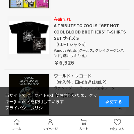
在庫切れ
A TRIBUTE TO COOLS “GET HOT
COOL BLOOD BROTHERS”T-SHIRTS
SET サイズ S
（CD+TシャツS）
Various Artists (クールス, クレイジーケンバ
ンド, 藤井フミヤ 他)
￥6,926
ワールド・レコード
（輸入盤：国内流通仕様LP）
ヴァン・ダー・グラフ・ジェネレーター
￥6,820
当サイトでは、サイトの利便性向上のため、クッ
キー(Cookie)を使用しています
承諾する
プライバシーポリシー
ホエン・アイ・ワズ・ヤング～MGMレ
ホーム
マイページ
カート
お気に入り
コーディングス1967-1968