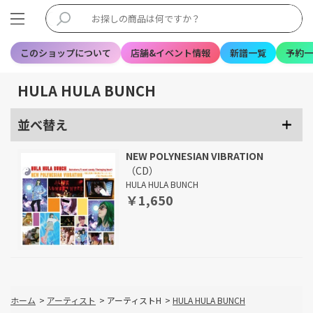
このショップについて
店舗&イベント情報
新譜一覧
予約一
HULA HULA BUNCH
並べ替え
NEW POLYNESIAN VIBRATION
（CD）
HULA HULA BUNCH
￥1,650
ホーム
>
アーティスト
>
アーティストH
>
HULA HULA BUNCH