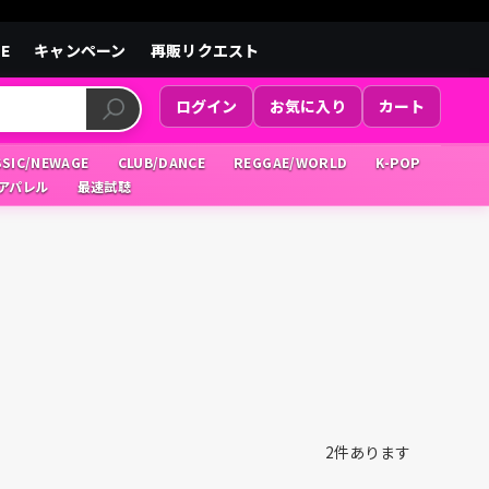
LE
キャンペーン
再販リクエスト
ログイン
お気に入り
カート
SSIC/NEWAGE
CLUB/DANCE
REGGAE/WORLD
K-POP
/アパレル
最速試聴
2
件あります