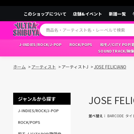
このショップについて
店舗&イベント
新譜一覧
J-INDIES/ROCK/J-POP
ROCK/POPS
和モノ/CITY POP
SOUNDTRACK/映
ホーム
>
アーティスト
>
アーティストJ
>
JOSE FELICIANO
JOSE FEL
ジャンルから探す
J-INDIES/ROCK/J-POP
並べ替え：
BARCODE
タイ
ROCK/POPS
和モノ/CITY POP/歌謡曲