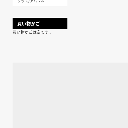
グッズ/アパレル
買い物かご
買い物かごは空です...