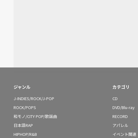
ジャンル
カテゴリ
J-INDIES/ROCK/J-POP
CD
ROCK/POPS
DVD/Blu-ray
和モノ/CITY POP/歌謡曲
RECORD
日本語RAP
アパレル
HIPHOP/R&B
イベント関連