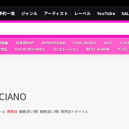
予約一覧
ジャンル
アーティスト
レーベル
YouTube
SA
/歌謡曲
日本語RAP
HIPHOP/R&B
SOUL/BLUES
JAZZ
CLA
像作品
SOLID RECORDS
コンピレーション
BEST ALBUM
グッズ
ICIANO
トル
発売日
価格(安い順)
価格(高い順)
発売日＋タイトル