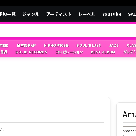
予約一覧
ジャンル
アーティスト
レーベル
YouTube
SA
/歌謡曲
日本語RAP
HIPHOP/R&B
SOUL/BLUES
JAZZ
CLA
像作品
SOLID RECORDS
コンピレーション
BEST ALBUM
グッズ
A
い。
Ama