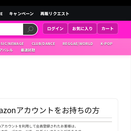
LE
キャンペーン
再販リクエスト
ログイン
お気に入り
カート
SSIC/NEWAGE
CLUB/DANCE
REGGAE/WORLD
K-POP
/アパレル
最速試聴
mazonアカウントをお持ちの方
zonアカウントを利用して会員登録されたお客様は、