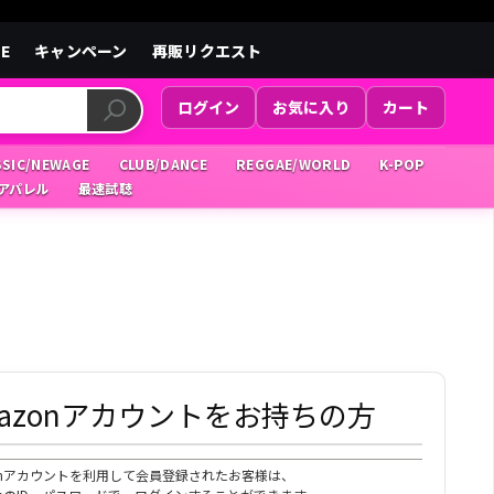
LE
キャンペーン
再販リクエスト
ログイン
お気に入り
カート
SSIC/NEWAGE
CLUB/DANCE
REGGAE/WORLD
K-POP
/アパレル
最速試聴
mazonアカウントをお持ちの方
zonアカウントを利用して会員登録されたお客様は、