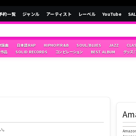
予約一覧
ジャンル
アーティスト
レーベル
YouTube
SA
/歌謡曲
日本語RAP
HIPHOP/R&B
SOUL/BLUES
JAZZ
CLA
像作品
SOLID RECORDS
コンピレーション
BEST ALBUM
グッズ
A
い。
Ama