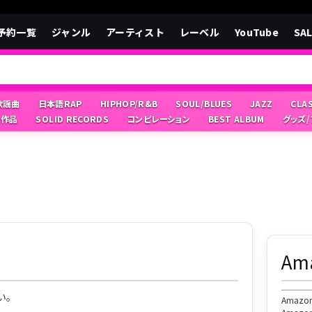
予約一覧
ジャンル
アーティスト
レーベル
YouTube
SA
/歌謡曲
日本語RAP
HIPHOP/R&B
SOUL/BLUES
JAZZ
CLA
像作品
SOLID RECORDS
コンピレーション
BEST ALBUM
グッズ
A
い。
Ama