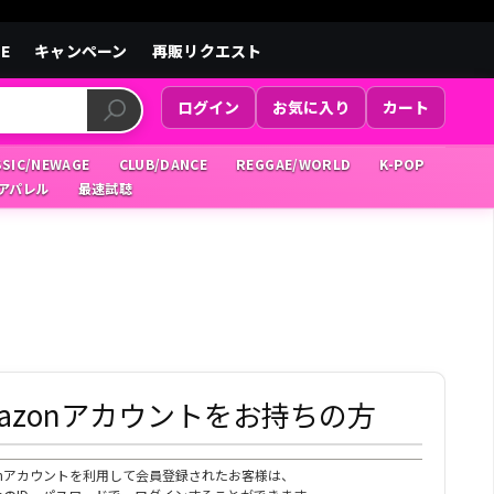
LE
キャンペーン
再販リクエスト
ログイン
お気に入り
カート
SSIC/NEWAGE
CLUB/DANCE
REGGAE/WORLD
K-POP
/アパレル
最速試聴
mazonアカウントをお持ちの方
zonアカウントを利用して会員登録されたお客様は、