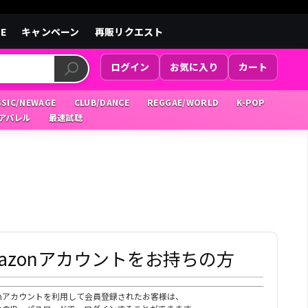
LE
キャンペーン
再販リクエスト
ログイン
お気に入り
カート
SSIC/NEWAGE
CLUB/DANCE
REGGAE/WORLD
K-POP
/アパレル
最速試聴
mazonアカウントをお持ちの方
zonアカウントを利用して会員登録されたお客様は、