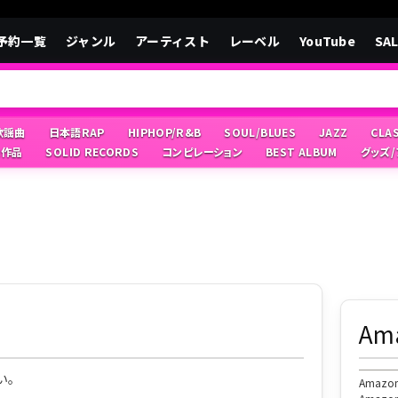
予約一覧
ジャンル
アーティスト
レーベル
YouTube
SA
/歌謡曲
日本語RAP
HIPHOP/R&B
SOUL/BLUES
JAZZ
CLA
像作品
SOLID RECORDS
コンピレーション
BEST ALBUM
グッズ
A
い。
Ama