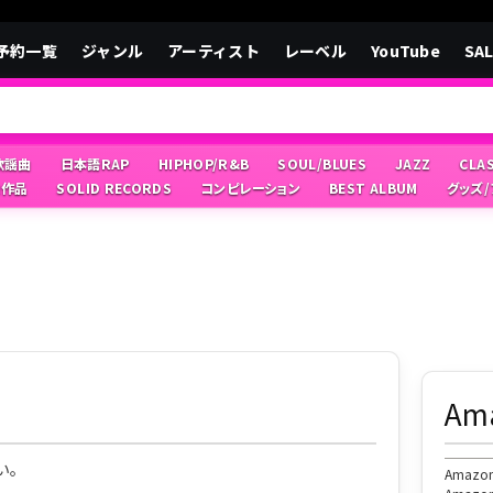
予約一覧
ジャンル
アーティスト
レーベル
YouTube
SA
/歌謡曲
日本語RAP
HIPHOP/R&B
SOUL/BLUES
JAZZ
CLA
像作品
SOLID RECORDS
コンピレーション
BEST ALBUM
グッズ
A
い。
Ama