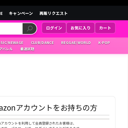
LE
キャンペーン
再販リクエスト
ログイン
お気に入り
カート
SSIC/NEWAGE
CLUB/DANCE
REGGAE/WORLD
K-POP
/アパレル
最速試聴
mazonアカウントをお持ちの方
zonアカウントを利用して会員登録されたお客様は、