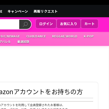
LE
キャンペーン
再販リクエスト
ログイン
お気に入り
カート
SSIC/NEWAGE
CLUB/DANCE
REGGAE/WORLD
K-POP
/アパレル
最速試聴
mazonアカウントをお持ちの方
zonアカウントを利用して会員登録されたお客様は、