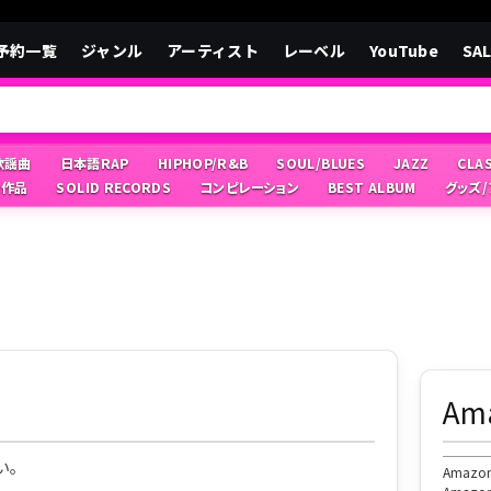
予約一覧
ジャンル
アーティスト
レーベル
YouTube
SA
/歌謡曲
日本語RAP
HIPHOP/R&B
SOUL/BLUES
JAZZ
CLA
像作品
SOLID RECORDS
コンピレーション
BEST ALBUM
グッズ
A
い。
Ama