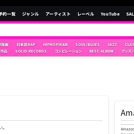
予約一覧
ジャンル
アーティスト
レーベル
YouTube
SA
/歌謡曲
日本語RAP
HIPHOP/R&B
SOUL/BLUES
JAZZ
CLA
像作品
SOLID RECORDS
コンピレーション
BEST ALBUM
グッズ
A
い。
Ama