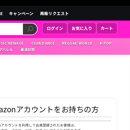
LE
キャンペーン
再販リクエスト
ログイン
お気に入り
カート
SSIC/NEWAGE
CLUB/DANCE
REGGAE/WORLD
K-POP
/アパレル
最速試聴
mazonアカウントをお持ちの方
zonアカウントを利用して会員登録されたお客様は、