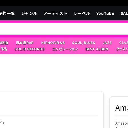
予約一覧
ジャンル
アーティスト
レーベル
YouTube
SA
/歌謡曲
日本語RAP
HIPHOP/R&B
SOUL/BLUES
JAZZ
CLA
像作品
SOLID RECORDS
コンピレーション
BEST ALBUM
グッズ
A
い。
Ama