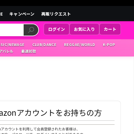
LE
キャンペーン
再販リクエスト
ログイン
お気に入り
カート
SSIC/NEWAGE
CLUB/DANCE
REGGAE/WORLD
K-POP
/アパレル
最速試聴
mazonアカウントをお持ちの方
zonアカウントを利用して会員登録されたお客様は、