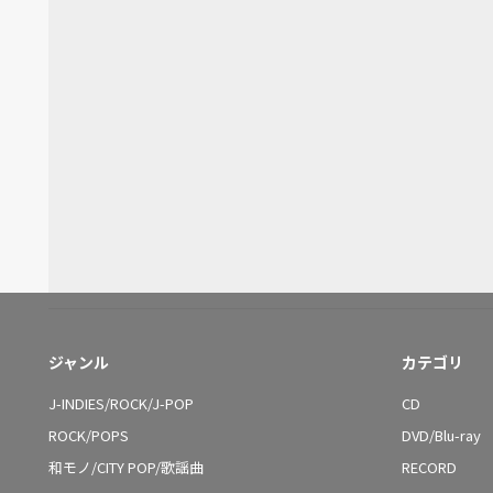
ジャンル
カテゴリ
J-INDIES/ROCK/J-POP
CD
ROCK/POPS
DVD/Blu-ray
和モノ/CITY POP/歌謡曲
RECORD