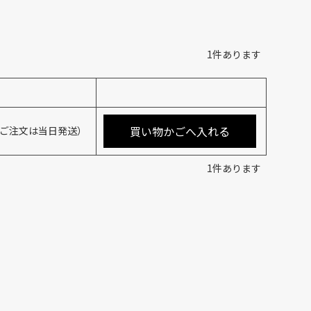
1
件あります
買い物かごへ入れる
のご注文は当日発送）
1
件あります