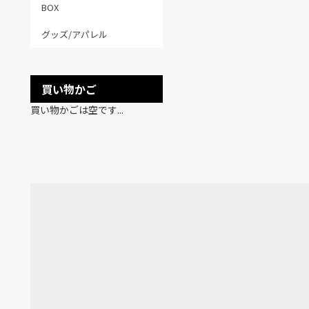
BOX
グッズ/アパレル
買い物かご
買い物かごは空です...