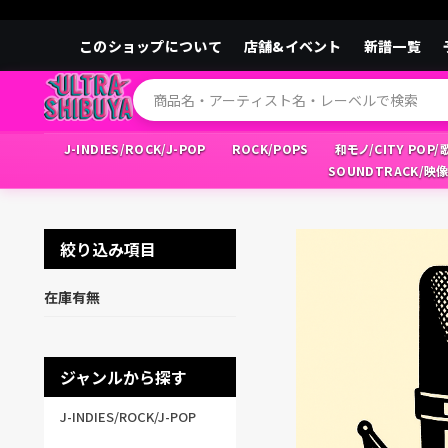
このショップについて
店舗&イベント
新譜一覧
J-INDIES/ROCK/J-POP
ROCK/POPS
和モノ/CITY POP
SOUNDTRACK/映
絞り込み項目
在庫有無
ジャンルから探す
J-INDIES/ROCK/J-POP