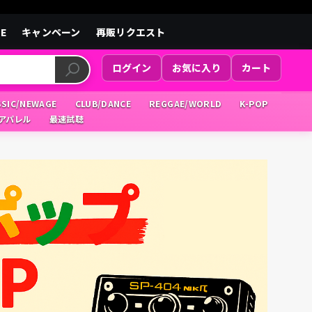
LE
キャンペーン
再販リクエスト
ログイン
お気に入り
カート
SSIC/NEWAGE
CLUB/DANCE
REGGAE/WORLD
K-POP
/アパレル
最速試聴