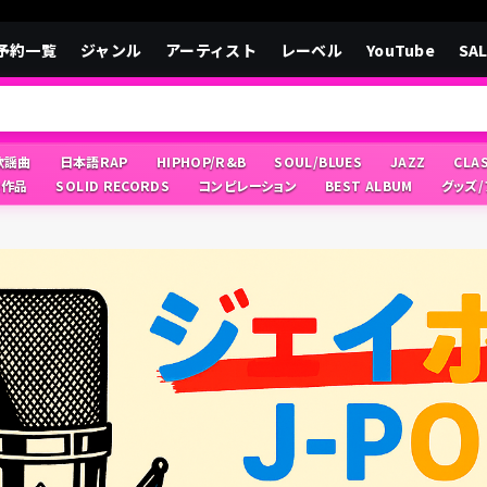
予約一覧
ジャンル
アーティスト
レーベル
YouTube
SA
/歌謡曲
日本語RAP
HIPHOP/R&B
SOUL/BLUES
JAZZ
CLA
像作品
SOLID RECORDS
コンピレーション
BEST ALBUM
グッズ