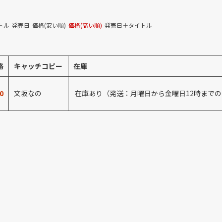
トル
発売日
価格(安い順)
価格(高い順)
発売日＋タイトル
格
キャッチコピー
在庫
0
文坂なの
在庫あり（発送：月曜日から金曜日12時まで