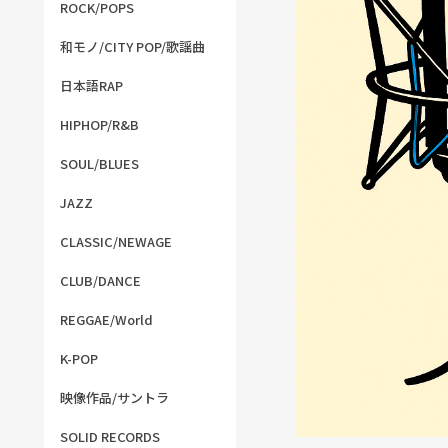
ROCK/POPS
和モノ/CITY POP/歌謡曲
日本語RAP
HIPHOP/R&B
SOUL/BLUES
JAZZ
CLASSIC/NEWAGE
CLUB/DANCE
REGGAE/World
K-POP
映像作品/サントラ
SOLID RECORDS