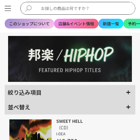
このショップについて
店舗&イベント情報
新譜一覧
予約一
絞り込み項目
並べ替え
SWEET HELL
（CD）
I-DEA