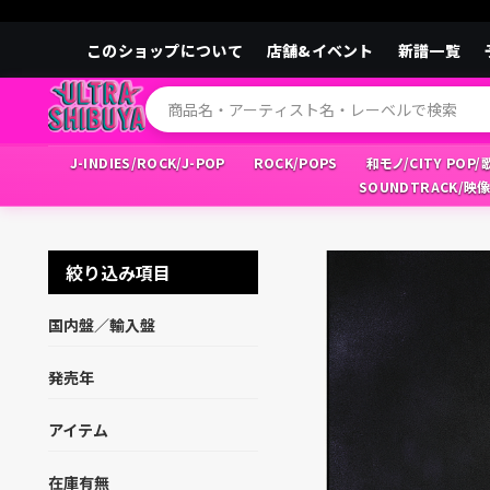
このショップについて
店舗&イベント
新譜一覧
J-INDIES/ROCK/J-POP
ROCK/POPS
和モノ/CITY POP
SOUNDTRACK/映
絞り込み項目
国内盤／輸入盤
発売年
アイテム
在庫有無