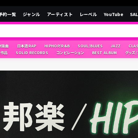
予約一覧
ジャンル
アーティスト
レーベル
YouTube
SA
/歌謡曲
日本語RAP
HIPHOP/R&B
SOUL/BLUES
JAZZ
CLA
像作品
SOLID RECORDS
コンピレーション
BEST ALBUM
グッズ