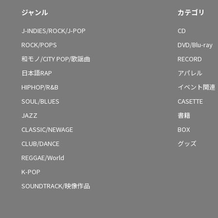
ジャンル
カテゴリ
J-INDIES/ROCK/J-POP
CD
ROCK/POPS
DVD/Blu-ray
和モノ/CITY POP/歌謡曲
RECORD
日本語RAP
アパレル
HIPHOP/R&B
イベント関連
SOUL/BLUES
CASETTE
JAZZ
書籍
CLASSIC/NEWAGE
BOX
CLUB/DANCE
グッズ
REGGAE/World
K-POP
SOUNDTRACK/映像作品