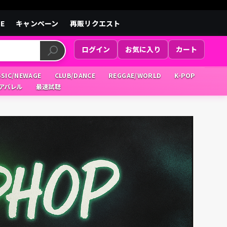
LE
キャンペーン
再販リクエスト
ログイン
お気に入り
カート
SSIC/NEWAGE
CLUB/DANCE
REGGAE/WORLD
K-POP
/アパレル
最速試聴