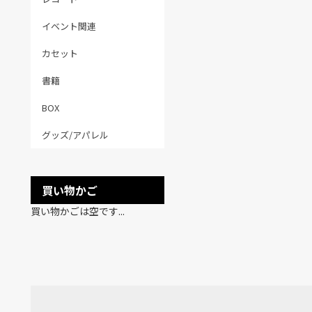
イベント関連
カセット
書籍
BOX
グッズ/アパレル
買い物かご
買い物かごは空です...