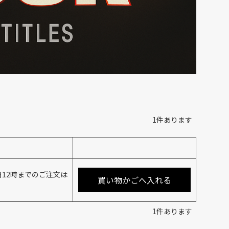
1
件あります
12時までのご注文は
買い物かごへ入れる
1
件あります