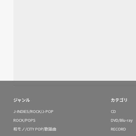
ジャンル
カテゴリ
J-INDIES/ROCK/J-POP
CD
ROCK/POPS
DVD/Blu-ray
和モノ/CITY POP/歌謡曲
RECORD