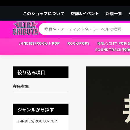
このショップについて
店舗&イベント
新譜一覧
J-INDIES/ROCK/J-POP
ROCK/POPS
和モノ/CITY POP
SOUNDTRACK/映
絞り込み項目
在庫有無
ジャンルから探す
J-INDIES/ROCK/J-POP