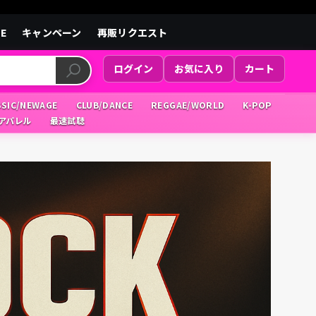
LE
キャンペーン
再販リクエスト
ログイン
お気に入り
カート
SSIC/NEWAGE
CLUB/DANCE
REGGAE/WORLD
K-POP
/アパレル
最速試聴