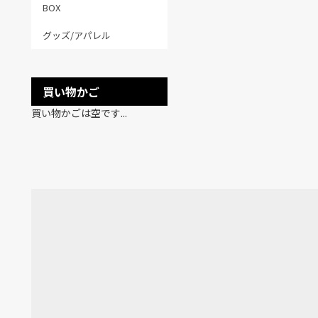
BOX
グッズ/アパレル
買い物かご
買い物かごは空です...