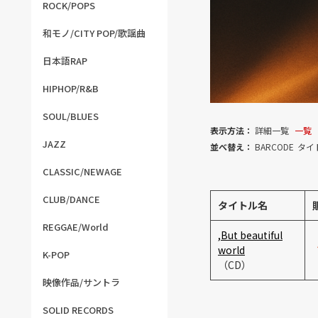
ROCK/POPS
和モノ/CITY POP/歌謡曲
日本語RAP
HIPHOP/R&B
SOUL/BLUES
表示方法：
詳細一覧
一覧
JAZZ
並べ替え：
BARCODE
タイ
CLASSIC/NEWAGE
CLUB/DANCE
タイトル名
REGGAE/World
,But beautiful
world
K-POP
（CD）
映像作品/サントラ
SOLID RECORDS