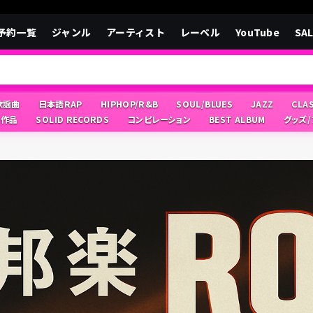
予約一覧
ジャンル
アーティスト
レーベル
YouTube
SA
/歌謡曲
日本語RAP
HIPHOP/R&B
SOUL/BLUES
JAZZ
CLA
像作品
SOLID RECORDS
コンピレーション
BEST ALBUM
グッズ