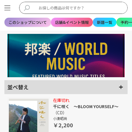
このショップについて
店舗&イベント情報
新譜一覧
予約一
並べ替え
在庫切れ
千に咲く ～BLOOM YOURSELF～
（CD）
小湊昭尚
￥2,200