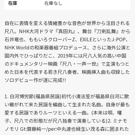
在庫
在庫なし
自在に表情を変える情緒豊かな音色が世界から注目される
尺八。NHK大河ドラマ『真田丸』、舞台『刀剣乱舞』から
石井竜也、ももいろクローバーZ、EXILEといったJ-POP、
NHK Worldの和楽器番組プロデュース、さらに海外公演と
国内外でひっぱりだこ、2019年には尺八人気の高い中国
のドキュメンタリー映画『尺八・一声一世』で主演もつと
めた日本を代表する若き尺八奏者、映画挿入曲も収録した
ソロデビュー作が遂に完成!!
1. 白河博労節(福島県民謡)初代小湊法笙が福島県白河に歌
い継がれて来た民謡を編曲して生まれた名曲。自身が最も
愛する民謡でありルーツといえる一曲。(本来は唄、囃
子、尺八での形態だが尺八独奏で演奏している)2. ミナモ
ノモリ Gt:齋藤純一/per:中丸達也緑生い茂る森に囲まれた