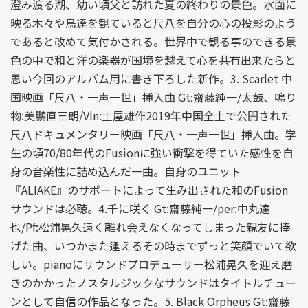
澄み渡る湖、幼い頃父と訪れた夏の終わりの景色。水面に
映る木々や鳥達を観ていると尺八を自分の心の投影のよう
であると改めて気付かされる。世界中で観る事のできる景
色の中で和と洋の楽器が国境を越えて心を共有出来たらと
思い今回のアルバム用に書き下ろした新作。3. Scarlet 中
国映画「尺八・一声一世」挿入曲 Gt:齋藤純一/太鼓、鳴り
物:美鵬直三朗/Vln:土屋雄作2019年中国全土で公開された
尺八ドキュメンタリー映画「尺八・一声一世」挿入曲。学
生の頃70/80年代のFusionに強い衝撃を得ていた感性を自
身の音楽性に詰め込んだ一曲。自身のユニット
『ALIAKE』のサポートによって生み出された和のFusion
サウンドは必聴。4.千に咲く Gt:齋藤純一/per:中丸達
也/Pf:松浦晃久遠く離れ会えなくなってしまった親友に捧
げた曲、いつかまた逢えるその時までずっと笑顔でいて欲
しい。pianoにサウンドプロデューサー松浦晃久を迎え磨
きのかかったノスタルジックなサウンドはタイトルチュー
ンとして自信の作品となった。5. Black Orpheus Gt:齋藤