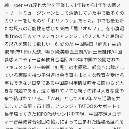
純一/per:中丸達也大学を卒業して1年後から1年半の間ス
トリートミュージシャンとして活動していた中で数多くの
カヴァーをしたのが『ボサノヴァ』だった。中でも最も新
たな尺八の可能性を感じた楽曲『黒いオルフェ』を小湊昭
尚Trioの三人でセッションアレンジ。パワフルさと哀愁あ
る尺八を感じて欲しい。6. 愛の糸 中国映画「娃児」主題
歌 箏:市川慎/太鼓、鳴り物:美鵬直三朗/Vln:土屋雄作/中国
夢想メロディー音楽教育合唱団2018年中国で公開された
ドキュメンタリー映画『娃児』の主題歌。都会へ出稼ぎし
ている両親を持つ子供達は会う事もまともな教育を受ける
事もできない日常である中国農村事情は昨今に関わらず大
きな問題である。遠く離れていても親子の絆は大きな愛の
糸で結ばれている。『ZAN』として2002年から活動を共
にしている箏・市川慎、アレンジ・TATOOのサポートで
長年培ってきた和POPsサウンドを再現。中国夢想メロデ
ィー音楽教育合唱団の協力によって生まれた臨場感溢れる