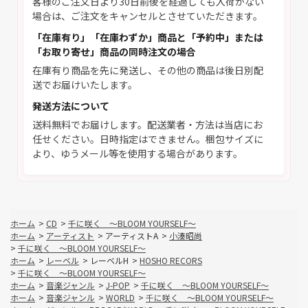
客様のご注文日より30日前後を経過しても入荷がない
場合は、ご注文をキャンセルとさせていただきます。
「在庫有り」「在庫わずか」商品と「予約中」または
「お取り寄せ」商品の同時注文の場合
在庫有り商品を先に発送し、その他の商品は後日別配
送でお届けいたします。
発送方法について
送料無料でお届けします。配送業者・方法は当店にお
任せください。日時指定はできません。梱包サイズに
より、ゆうメール等を使用する場合があります。
ホーム
>
CD
>
千に咲く ～BLOOM YOURSELF～
ホーム
>
アーティスト
>
アーティストA
>
小湊昭尚
>
千に咲く ～BLOOM YOURSELF～
ホーム
>
レーベル
>
レーベルH
>
HOSHO RECORS
>
千に咲く ～BLOOM YOURSELF～
ホーム
>
音楽ジャンル
>
J-POP
>
千に咲く ～BLOOM YOURSELF～
ホーム
>
音楽ジャンル
>
WORLD
>
千に咲く ～BLOOM YOURSELF～