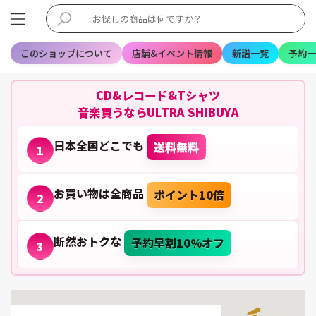
このショップについて
店舗&イベント情報
新譜一覧
予約一
CD&レコード&Tシャツ
音楽買うならULTRA SHIBUYA
日本全国どこでも
送料無料
1
お買い物は全商品
ポイント10倍
2
断然おトクな
予約早割10%オフ
3