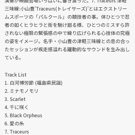
演奏が映画会場いっぱいに響き渡った。7. Traceurs 津軽
三味線:小山豊'Traceurs(トレイサーズ)'とはエクストリー
ムスポーツの「パルクール」の競技者の事。体ひとつで忍
者の如くヒラヒラと街を馳け廻る様、ひとつのミスすら許
されない極限の緊張感の中で繰り広げられる心技体の究極
の姿をイメージ。名手・小山豊の津軽三味線との息の合っ
たセッションが疾走感溢れる躍動的なサウンドを生み出し
ている。
Track List
1. 白河博労節 (福島県民謡)
2. ミナモノモリ
3. Scarlet
4. 千に咲く
5. Black Orpheus
6. 愛の糸
7. Traceurs