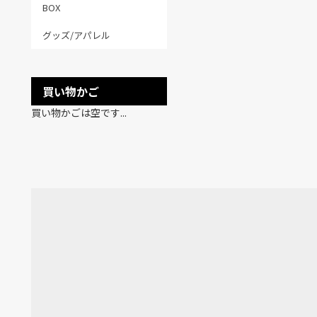
BOX
グッズ/アパレル
買い物かご
買い物かごは空です...