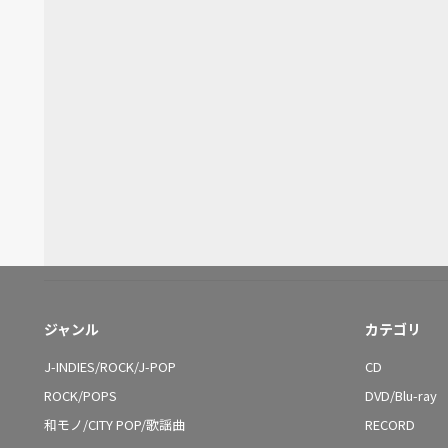
ジャンル
カテゴリ
J-INDIES/ROCK/J-POP
CD
ROCK/POPS
DVD/Blu-ray
和モノ/CITY POP/歌謡曲
RECORD