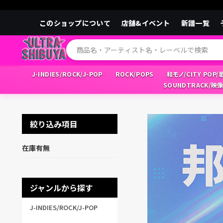
このショップについて
店舗&イベント
新譜一覧
J-INDIES/ROCK/J-POP
ROCK/POPS
和モノ/CITY POP
SOUNDTRACK/映
絞り込み項目
在庫有無
ジャンルから探す
J-INDIES/ROCK/J-POP