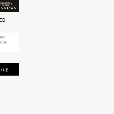
ED
 AND
MPORT
S DA
入れる