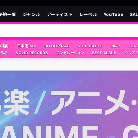
予約一覧
ジャンル
アーティスト
レーベル
YouTube
SA
/歌謡曲
日本語RAP
HIPHOP/R&B
SOUL/BLUES
JAZZ
CLA
像作品
SOLID RECORDS
コンピレーション
BEST ALBUM
グッズ