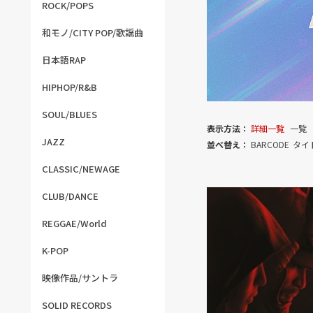
ROCK/POPS
和モノ/CITY POP/歌謡曲
日本語RAP
HIPHOP/R&B
SOUL/BLUES
表示方法：
詳細一覧
一覧
JAZZ
並べ替え：
BARCODE
タイ
CLASSIC/NEWAGE
CLUB/DANCE
REGGAE/World
K-POP
映像作品/サントラ
SOLID RECORDS