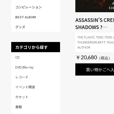
コンピレーション
BEST ALBUM
ASSASSIN’S CRE
SHADOWS ?
グッズ
SOUNDTRACK
THE FLIGHT, TEKE::TEKE
COLLECTION (I
THUNDERDRUM FT. TIGG
カテゴリから探す
4LP)
AUTHOR
￥20,680
CD
DVD/Blu-ray
買い物かごへ
レコード
イベント関連
カセット
書籍