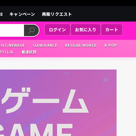
LE
キャンペーン
再販リクエスト
ログイン
お気に入り
カート
SSIC/NEWAGE
CLUB/DANCE
REGGAE/WORLD
K-POP
/アパレル
最速試聴