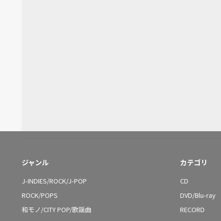
ジャンル
カテゴリ
J-INDIES/ROCK/J-POP
CD
ROCK/POPS
DVD/Blu-ray
和モノ/CITY POP/歌謡曲
RECORD