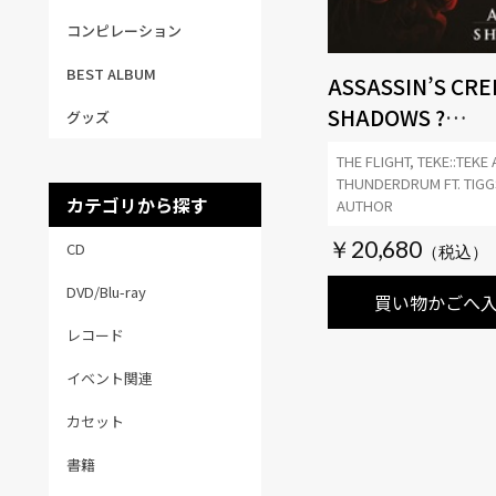
コンピレーション
BEST ALBUM
ASSASSIN’S CRE
SHADOWS ?
グッズ
SOUNDTRACK
THE FLIGHT, TEKE::TEKE
COLLECTION (I
THUNDERDRUM FT. TIGG
カテゴリから探す
4LP)
AUTHOR
￥20,680
CD
DVD/Blu-ray
買い物かごへ
レコード
イベント関連
カセット
書籍