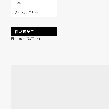
BOX
グッズ/アパレル
買い物かご
買い物かごは空です...