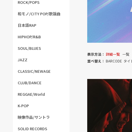
ROCK/POPS
和モノ/CITY POP/歌謡曲
日本語RAP
HIPHOP/R&B
SOUL/BLUES
表示方法：
詳細一覧
一覧
JAZZ
並べ替え：
BARCODE
タイ
CLASSIC/NEWAGE
CLUB/DANCE
REGGAE/World
K-POP
映像作品/サントラ
SOLID RECORDS