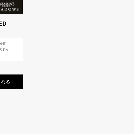
ED
 AND
MPORT
S DA
入れる