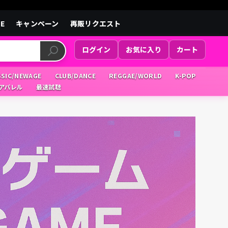
LE
キャンペーン
再販リクエスト
ログイン
お気に入り
カート
SSIC/NEWAGE
CLUB/DANCE
REGGAE/WORLD
K-POP
/アパレル
最速試聴