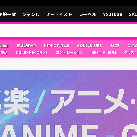
予約一覧
ジャンル
アーティスト
レーベル
YouTube
SA
/歌謡曲
日本語RAP
HIPHOP/R&B
SOUL/BLUES
JAZZ
CLA
像作品
SOLID RECORDS
コンピレーション
BEST ALBUM
グッズ