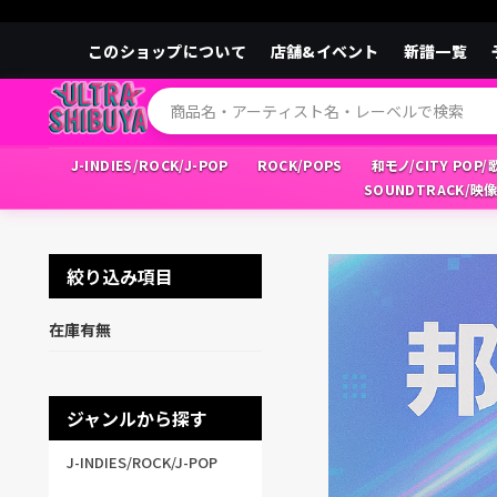
このショップについて
店舗&イベント
新譜一覧
J-INDIES/ROCK/J-POP
ROCK/POPS
和モノ/CITY POP
SOUNDTRACK/映
絞り込み項目
在庫有無
ジャンルから探す
J-INDIES/ROCK/J-POP