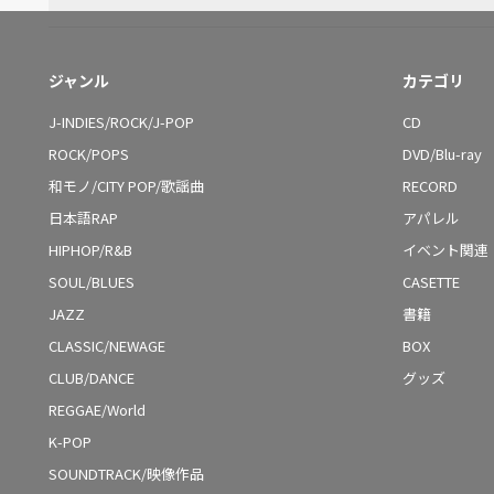
ジャンル
カテゴリ
J-INDIES/ROCK/J-POP
CD
ROCK/POPS
DVD/Blu-ray
和モノ/CITY POP/歌謡曲
RECORD
日本語RAP
アパレル
HIPHOP/R&B
イベント関連
SOUL/BLUES
CASETTE
JAZZ
書籍
CLASSIC/NEWAGE
BOX
CLUB/DANCE
グッズ
REGGAE/World
K-POP
SOUNDTRACK/映像作品