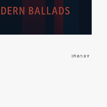
1
件あります