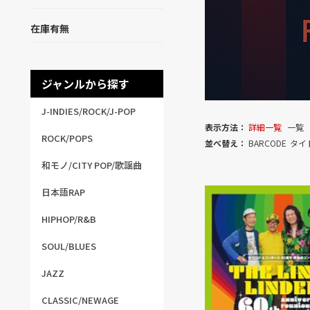
在庫有無
ジャンルから探す
J-INDIES/ROCK/J-POP
表示方法：
詳細一覧
一覧
ROCK/POPS
並べ替え：
BARCODE
タイ
和モノ/CITY POP/歌謡曲
日本語RAP
HIPHOP/R&B
SOUL/BLUES
JAZZ
CLASSIC/NEWAGE