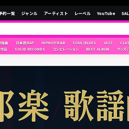
予約一覧
ジャンル
アーティスト
レーベル
YouTube
SA
/歌謡曲
日本語RAP
HIPHOP/R&B
SOUL/BLUES
JAZZ
CLA
像作品
SOLID RECORDS
コンピレーション
BEST ALBUM
グッズ