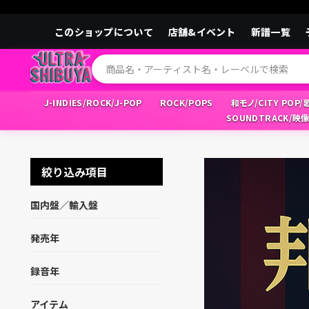
このショップについて
店舗&イベント
新譜一覧
J-INDIES/ROCK/J-POP
ROCK/POPS
和モノ/CITY POP
SOUNDTRACK/映
絞り込み項目
国内盤／輸入盤
発売年
録音年
アイテム