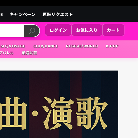
LE
キャンペーン
再販リクエスト
ログイン
お気に入り
カート
SSIC/NEWAGE
CLUB/DANCE
REGGAE/WORLD
K-POP
/アパレル
最速試聴