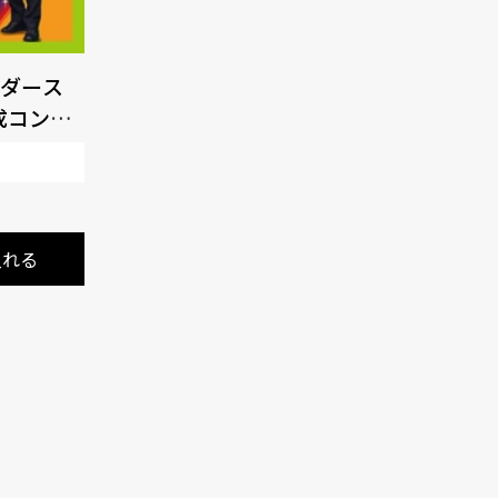
ダース
成コンサ
入れる