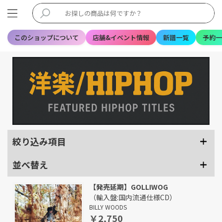
このショップについて
店舗&イベント情報
新譜一覧
予約一
絞り込み項目
並べ替え
【発売延期】GOLLIWOG
（輸入盤:国内流通仕様CD）
BILLY WOODS
￥2,750