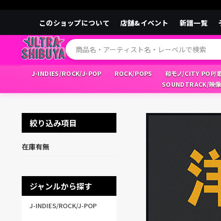
このショップについて
店舗&イベント
新譜一覧
J-INDIES/ROCK/J-POP
ROCK/POPS
和モノ/CITY POP
SOUNDTRACK/映
絞り込み項目
在庫有無
ジャンルから探す
J-INDIES/ROCK/J-POP