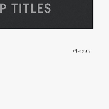
1
件あります