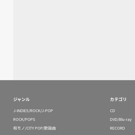
ジャンル
カテゴリ
J-INDIES/ROCK/J-POP
CD
ROCK/POPS
DVD/Blu-ray
和モノ/CITY POP/歌謡曲
RECORD