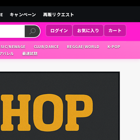
LE
キャンペーン
再販リクエスト
ログイン
お気に入り
カート
SSIC/NEWAGE
CLUB/DANCE
REGGAE/WORLD
K-POP
/アパレル
最速試聴