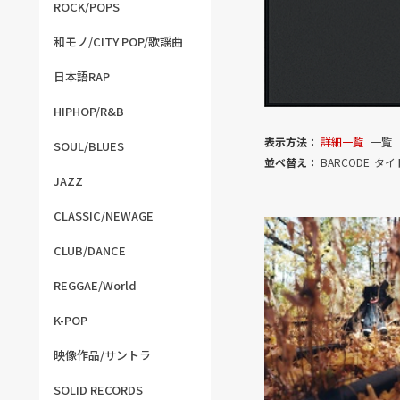
ROCK/POPS
和モノ/CITY POP/歌謡曲
日本語RAP
HIPHOP/R&B
表示方法：
詳細一覧
一覧
SOUL/BLUES
並べ替え：
BARCODE
タイ
JAZZ
CLASSIC/NEWAGE
CLUB/DANCE
REGGAE/World
K-POP
映像作品/サントラ
SOLID RECORDS