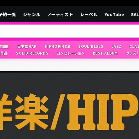
予約一覧
ジャンル
アーティスト
レーベル
YouTube
SA
/歌謡曲
日本語RAP
HIPHOP/R&B
SOUL/BLUES
JAZZ
CLA
像作品
SOLID RECORDS
コンピレーション
BEST ALBUM
グッズ