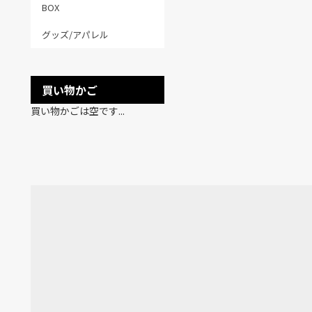
BOX
グッズ/アパレル
買い物かご
買い物かごは空です...