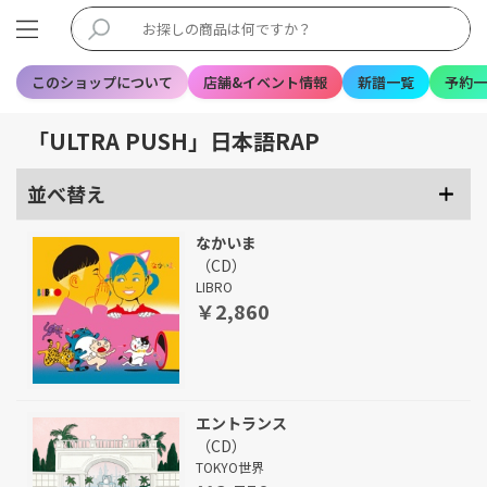
このショップについて
店舗&イベント情報
新譜一覧
予約一
「ULTRA PUSH」日本語RAP
並べ替え
なかいま
（CD）
LIBRO
￥2,860
エントランス
（CD）
TOKYO世界