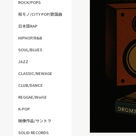
ROCK/POPS
和モノ/CITY POP/歌謡曲
日本語RAP
HIPHOP/R&B
SOUL/BLUES
JAZZ
CLASSIC/NEWAGE
CLUB/DANCE
REGGAE/World
K-POP
映像作品/サントラ
SOLID RECORDS