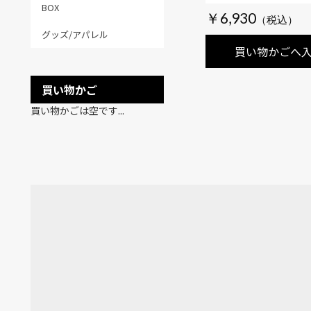
ザ・ビートルズ・1
BOX
￥6,930
1970・3CD・
グッズ/アパレル
ル・ボックス
買い物かごへ
買い物かご
買い物かごは空です...