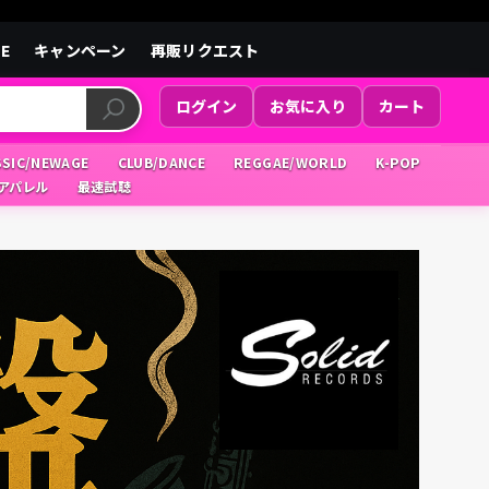
LE
キャンペーン
再販リクエスト
ログイン
お気に入り
カート
SSIC/NEWAGE
CLUB/DANCE
REGGAE/WORLD
K-POP
/アパレル
最速試聴