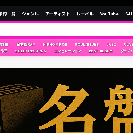
予約一覧
ジャンル
アーティスト
レーベル
YouTube
SA
/歌謡曲
日本語RAP
HIPHOP/R&B
SOUL/BLUES
JAZZ
CLA
像作品
SOLID RECORDS
コンピレーション
BEST ALBUM
グッズ