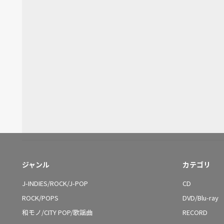
ジャンル
カテゴリ
J-INDIES/ROCK/J-POP
CD
ROCK/POPS
DVD/Blu-ray
和モノ/CITY POP/歌謡曲
RECORD