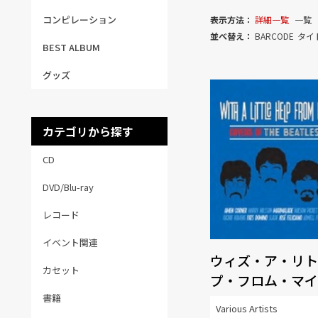
コンピレーション
表示方法：
詳細一覧
一覧
並べ替え：
BARCODE
タイ
BEST ALBUM
グッズ
カテゴリから探す
CD
DVD/Blu-ray
レコード
イベント関連
ウィズ・ア・リト
カセット
プ・フロム・マイ
ズ・カヴァーズ・
書籍
Various Artists