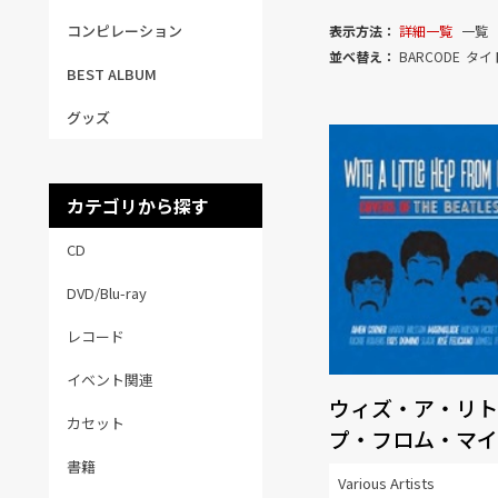
コンピレーション
表示方法：
詳細一覧
一覧
並べ替え：
BARCODE
タイ
BEST ALBUM
グッズ
カテゴリから探す
CD
DVD/Blu-ray
レコード
イベント関連
ウィズ・ア・リト
カセット
プ・フロム・マイ
ズ・カヴァーズ・
書籍
Various Artists