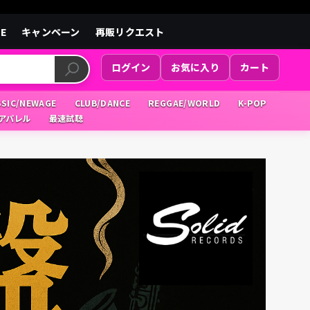
LE
キャンペーン
再販リクエスト
ログイン
お気に入り
カート
SSIC/NEWAGE
CLUB/DANCE
REGGAE/WORLD
K-POP
/アパレル
最速試聴