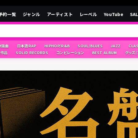
予約一覧
ジャンル
アーティスト
レーベル
YouTube
SA
/歌謡曲
日本語RAP
HIPHOP/R&B
SOUL/BLUES
JAZZ
CLA
像作品
SOLID RECORDS
コンピレーション
BEST ALBUM
グッズ