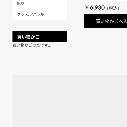
ザ・ビートルズ・1
BOX
￥6,930
1970・3CD・
グッズ/アパレル
ル・ボックス
買い物かごへ
買い物かご
買い物かごは空です...