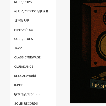
ROCK/POPS
和モノ/CITY POP/歌謡曲
日本語RAP
HIPHOP/R&B
SOUL/BLUES
JAZZ
CLASSIC/NEWAGE
CLUB/DANCE
REGGAE/World
K-POP
映像作品/サントラ
SOLID RECORDS