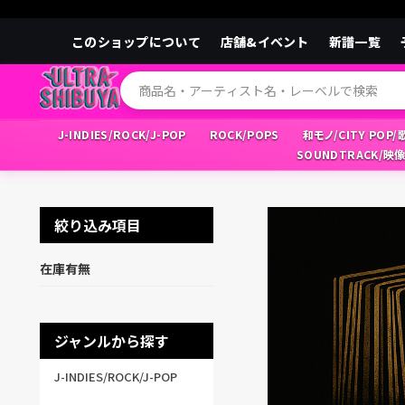
このショップについて
店舗&イベント
新譜一覧
J-INDIES/ROCK/J-POP
ROCK/POPS
和モノ/CITY POP
SOUNDTRACK/映
絞り込み項目
在庫有無
ジャンルから探す
J-INDIES/ROCK/J-POP