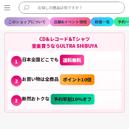
このショップについて
店舗&イベント情報
新譜一覧
予約一
CD&レコード&Tシャツ
音楽買うならULTRA SHIBUYA
日本全国どこでも
送料無料
1
お買い物は全商品
ポイント10倍
2
断然おトクな
予約早割10%オフ
3