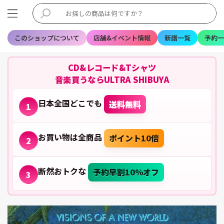
このショップについて
店舗&イベント情報
新譜一覧
予約一
CD&レコード&Tシャツ
音楽買うならULTRA SHIBUYA
日本全国どこでも
送料無料
1
お買い物は全商品
ポイント10倍
2
断然おトクな
予約早割10%オフ
3