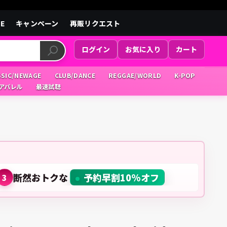
LE
キャンペーン
再販リクエスト
ログイン
お気に入り
カート
SSIC/NEWAGE
CLUB/DANCE
REGGAE/WORLD
K-POP
/アパレル
最速試聴
断然おトクな
予約早割10%オフ
3