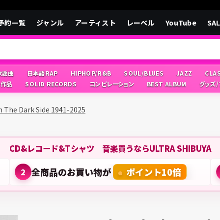
予約一覧
ジャンル
アーティスト
レーベル
YouTube
SA
/歌謡曲
日本語RAP
HIPHOP/R&B
SOUL/BLUES
JAZZ
CLA
像作品
SOLID RECORDS
コンピレーション
BEST ALBUM
グッズ
m The Dark Side 1941-2025
CD&レコード&Tシャツ 音楽買うならULTRA SHIBUYA
全商品のお買い物が
ポイント10倍
2