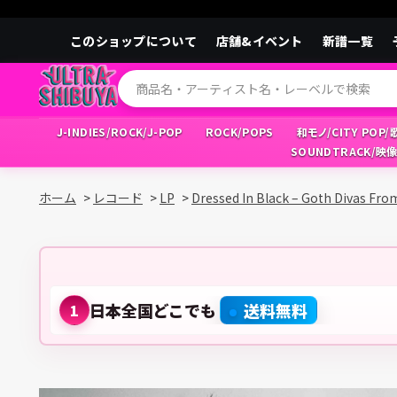
このショップについて
店舗&イベント
新譜一覧
J-INDIES/ROCK/J-POP
ROCK/POPS
和モノ/CITY POP
SOUNDTRACK/映
ホーム
>
レコード
>
LP
>
Dressed In Black – Goth Divas Fro
日本全国どこでも
送料無料
1