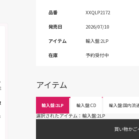
品番
XXQLP2172
発売日
2026/07/10
アイテム
輸入盤:2LP
在庫
予約受付中
の
アイテム
注
取
輸入盤:2LP
輸入盤:CD
輸入盤:国内流
選択されたアイテム：輸入盤:2LP
お
買い物かご
く