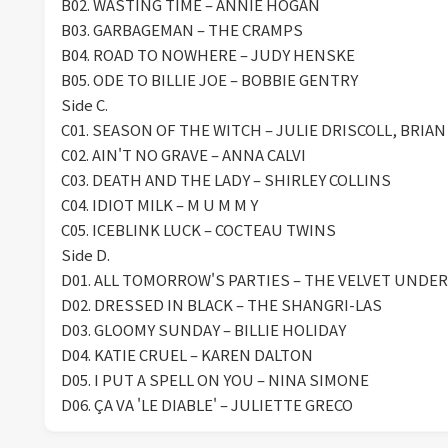
B02. WASTING TIME – ANNIE HOGAN
B03. GARBAGEMAN – THE CRAMPS
B04. ROAD TO NOWHERE – JUDY HENSKE
B05. ODE TO BILLIE JOE – BOBBIE GENTRY
Side C.
C01. SEASON OF THE WITCH – JULIE DRISCOLL, BRIA
C02. AIN'T NO GRAVE – ANNA CALVI
C03. DEATH AND THE LADY – SHIRLEY COLLINS
C04. IDIOT MILK – M U M M Y
C05. ICEBLINK LUCK – COCTEAU TWINS
Side D.
D01. ALL TOMORROW'S PARTIES – THE VELVET UNDE
D02. DRESSED IN BLACK – THE SHANGRI-LAS
D03. GLOOMY SUNDAY – BILLIE HOLIDAY
D04. KATIE CRUEL – KAREN DALTON
D05. I PUT A SPELL ON YOU – NINA SIMONE
D06. ÇA VA 'LE DIABLE' – JULIETTE GRECO