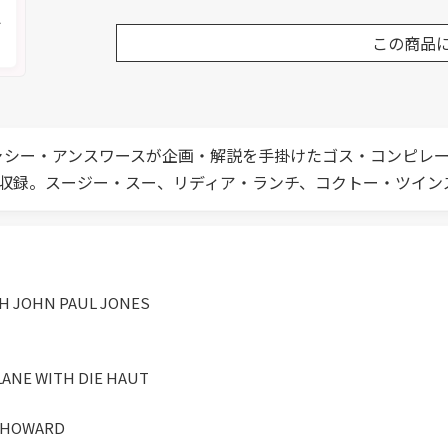
メ
この商品
 of Goth』著者キャシー・アンスワースが企画・解説を手掛けたゴス・
を収録。スージー・スー、リディア・ランチ、コクトー・ツイ
TH JOHN PAUL JONES
 LANE WITH DIE HAUT
S HOWARD