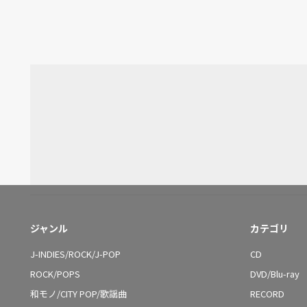
ジャンル
カテゴリ
J-INDIES/ROCK/J-POP
CD
ROCK/POPS
DVD/Blu-ray
和モノ/CITY POP/歌謡曲
RECORD