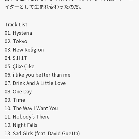
イターとして生まれ変わったのだ。
Track List
01. Hysteria
02. Tokyo
03. New Religion
04. $.H.I.T
05. Çike Çike
06. i like you better than me
07. Drink And A Little Love
08. One Day
09. Time
10. The Way I Want You
11. Nobody’s There
12. Night Falls
13. Sad Girls (feat. David Guetta)