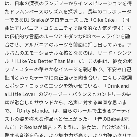
は、日本の深夜のランデブーからインスピレーションを得
たドラムンベースのリズムを探求し、長年のコラボレータ
ーであるDJ Snakeがプロデュースした「Cike Cike」（同
曲はアルバニア・コミュニティで爆発的な人気を博す）で
は伝統的な言語のルーツとモダンな808ベースラインを融
合させ、アルバニアのルーツを前面に押し出している。ア
ルバムのエモーショナルな核となるのは、リード・シング
ル「I Like You Better Than Me」だ。この曲は、彼女のポ
ップ・スターの華やかなイメージを剥ぎ取り、不安や自己
批判といったテーマに真正面から向き合い、生々しい歌詞
とポップ・ロックのエッジを効かせている。「Drink and
a Little Love」のジャージー・バウンスとカントリーの要
素が融合したサウンドから、名声に対する率直な思いま
で、『Dirty Blonde』は、自らのルールで生きるアーティ
ストの姿を称える作品へと仕上がった。「昔のBebeは死
んだ」とRexhaが断言するように、彼女は、自分が本当に
愛する音楽を作る、より集中力が高く、より力強いクリエ