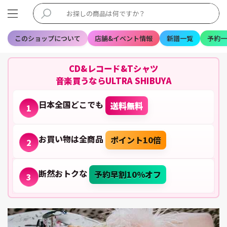
このショップについて
店舗&イベント情報
新譜一覧
予約一
CD&レコード&Tシャツ
音楽買うならULTRA SHIBUYA
日本全国どこでも
送料無料
1
お買い物は全商品
ポイント10倍
2
断然おトクな
予約早割10%オフ
3