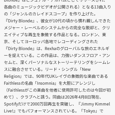
各曲のミュージックビデオが公開される）となる13曲入り
の「ジャンルのカレイドスコープ」を作り上げた。
『Dirty Blonde』、彼女が10代の頃から慣れ親しんできた
メジャー・レーベルのシステムからの完全な脱却と、クリ
エイティブな再生を象徴する作品となる。ロンドン、東
京、そしてヨーロッパ各地でレコーディングされた
『Dirty Blonde』は、Rexhaのグローバルな旅のエネルギ
ーを捉えている。この作品は、力強いダンスフロア・アン
セムと、深くパーソナルなストーリーテリングをシームレ
スに融合させている。リード・シングル「New
Religion」では、90年代UKレイヴの象徴的な楽曲である
Faithlessの名曲「Insomnia」を大胆にアレンジし
（Faithlessがこの楽曲を他者に使用許可したのは今回が初
めて）、クラブへと誘う。同曲は2026年4月8日現在、
Spotifyだけで2000万回再生を突破し、『Jimmy Kimmel
Live!』でもパフォーマンスされている。「Tokyo」で