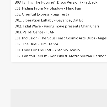
B03. Is This The Future? (Disco Version) - Fatback
C01. Hiding From My Shadow - Mind Fair
C02. Oriental Express - Gigi Testa
D01. Liberation Lullaby - Gayance, Dal Bò
D02. Tidal Wave - Kaoru Inoue presents Chari Chari
D03. Pa' Mi Gente - ICAN
E01. Inclusion (The Soul Feast Cosmic Arts Dub) - Ang
E02. The Duel - Jimi Tenor
F01. Love For The Loft - Antonio Ocasio
F02. Can You Feel It - Ken Ishii ft. Metropolitan Harmo