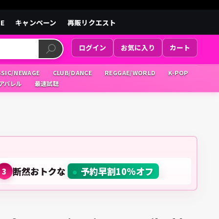
LE
キャンペーン
再販リクエスト
ログイン
お気に入り
カート
SSIC/NEWAGE
CLUB/DANCE
REGGAE/WORLD
K-POP
/アパレル
最速試聴
断然おトクな
予約早割10%オフ
3