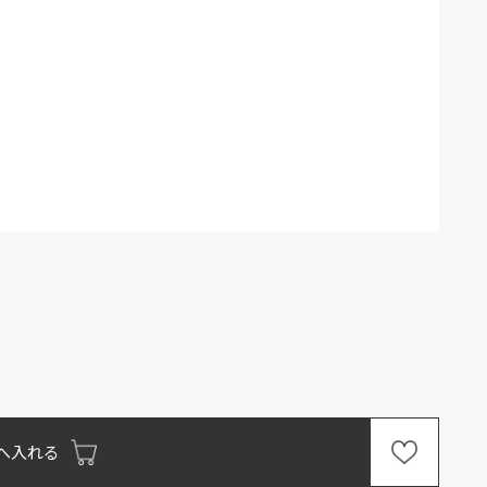
）
へ入れる