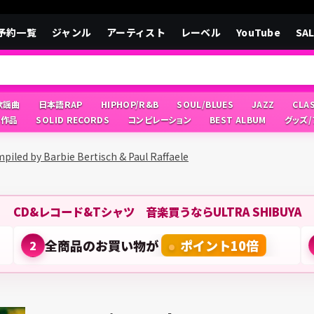
予約一覧
ジャンル
アーティスト
レーベル
YouTube
SA
/歌謡曲
日本語RAP
HIPHOP/R&B
SOUL/BLUES
JAZZ
CLA
像作品
SOLID RECORDS
コンピレーション
BEST ALBUM
グッズ
mpiled by Barbie Bertisch & Paul Raffaele
CD&レコード&Tシャツ 音楽買うならULTRA SHIBUYA
全商品のお買い物が
ポイント10倍
2