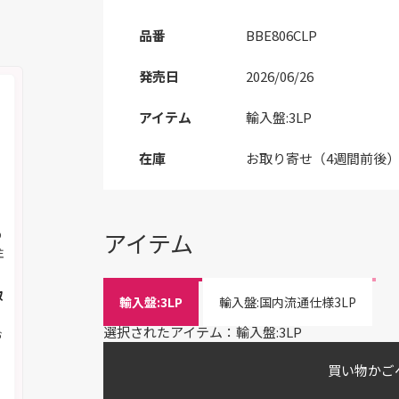
品番
BBE806CLP
発売日
2026/06/26
アイテム
輸入盤:3LP
在庫
お取り寄せ（4週間前後
の
アイテム
注
取
輸入盤:3LP
輸入盤:国内流通仕様3LP
選択されたアイテム：輸入盤:3LP
お
買い物かご
く