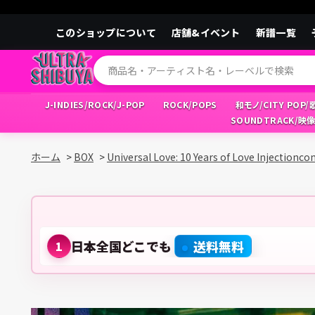
このショップについて
店舗&イベント
新譜一覧
J-INDIES/ROCK/J-POP
ROCK/POPS
和モノ/CITY POP
SOUNDTRACK/映
ホーム
>
BOX
>
Universal Love: 10 Years of Love Injectionco
日本全国どこでも
送料無料
1