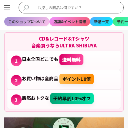
このショップについて
店舗&イベント情報
新譜一覧
予約一
CD&レコード&Tシャツ
音楽買うならULTRA SHIBUYA
日本全国どこでも
送料無料
1
お買い物は全商品
ポイント10倍
2
断然おトクな
予約早割10%オフ
3