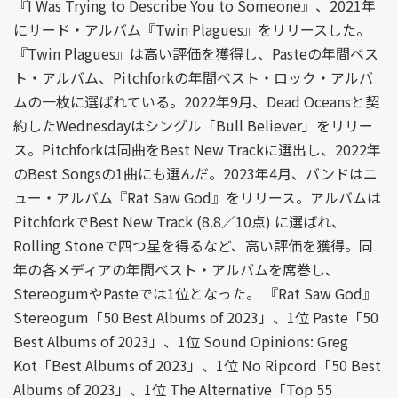
『I Was Trying to Describe You to Someone』、2021年
にサード・アルバム『Twin Plagues』をリリースした。
『Twin Plagues』は高い評価を獲得し、Pasteの年間ベス
ト・アルバム、Pitchforkの年間ベスト・ロック・アルバ
ムの一枚に選ばれている。2022年9月、Dead Oceansと契
約したWednesdayはシングル「Bull Believer」をリリー
ス。Pitchforkは同曲をBest New Trackに選出し、2022年
のBest Songsの1曲にも選んだ。2023年4月、バンドはニ
ュー・アルバム『Rat Saw God』をリリース。アルバムは
PitchforkでBest New Track (8.8／10点) に選ばれ、
Rolling Stoneで四つ星を得るなど、高い評価を獲得。同
年の各メディアの年間ベスト・アルバムを席巻し、
StereogumやPasteでは1位となった。 『Rat Saw God』
Stereogum「50 Best Albums of 2023」、1位 Paste「50
Best Albums of 2023」、1位 Sound Opinions: Greg
Kot「Best Albums of 2023」、1位 No Ripcord「50 Best
Albums of 2023」、1位 The Alternative「Top 55