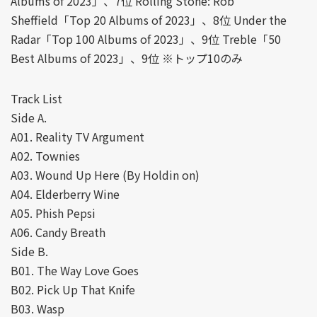
Albums of 2023」、7位 Rolling Stone: Rob
Sheffield「Top 20 Albums of 2023」、8位 Under the
Radar「Top 100 Albums of 2023」、9位 Treble「50
Best Albums of 2023」、9位 ※トップ10のみ
Track List
Side A.
A01. Reality TV Argument
A02. Townies
A03. Wound Up Here (By Holdin on)
A04. Elderberry Wine
A05. Phish Pepsi
A06. Candy Breath
Side B.
B01. The Way Love Goes
B02. Pick Up That Knife
B03. Wasp