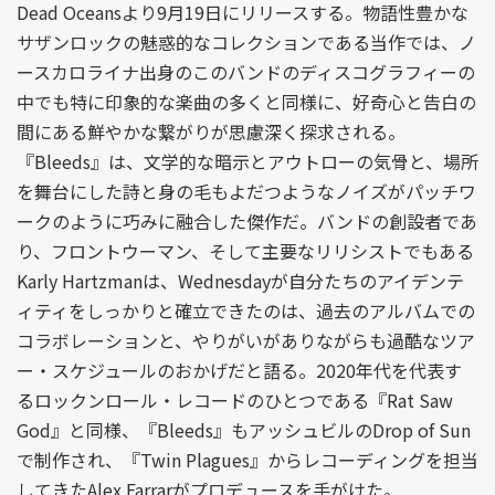
Dead Oceansより9月19日にリリースする。物語性豊かな
サザンロックの魅惑的なコレクションである当作では、ノ
ースカロライナ出身のこのバンドのディスコグラフィーの
中でも特に印象的な楽曲の多くと同様に、好奇心と告白の
間にある鮮やかな繋がりが思慮深く探求される。
『Bleeds』は、文学的な暗示とアウトローの気骨と、場所
を舞台にした詩と身の毛もよだつようなノイズがパッチワ
ークのように巧みに融合した傑作だ。バンドの創設者であ
り、フロントウーマン、そして主要なリリシストでもある
Karly Hartzmanは、Wednesdayが自分たちのアイデンテ
ィティをしっかりと確立できたのは、過去のアルバムでの
コラボレーションと、やりがいがありながらも過酷なツア
ー・スケジュールのおかげだと語る。2020年代を代表す
るロックンロール・レコードのひとつである『Rat Saw
God』と同様、『Bleeds』もアッシュビルのDrop of Sun
で制作され、『Twin Plagues』からレコーディングを担当
してきたAlex Farrarがプロデュースを手がけた。