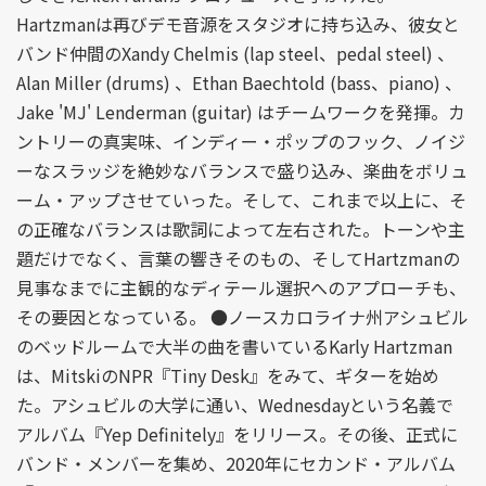
Hartzmanは再びデモ音源をスタジオに持ち込み、彼女と
バンド仲間のXandy Chelmis (lap steel、pedal steel) 、
Alan Miller (drums) 、Ethan Baechtold (bass、piano) 、
Jake 'MJ' Lenderman (guitar) はチームワークを発揮。カ
ントリーの真実味、インディー・ポップのフック、ノイジ
ーなスラッジを絶妙なバランスで盛り込み、楽曲をボリュ
ーム・アップさせていった。そして、これまで以上に、そ
の正確なバランスは歌詞によって左右された。トーンや主
題だけでなく、言葉の響きそのもの、そしてHartzmanの
見事なまでに主観的なディテール選択へのアプローチも、
その要因となっている。 ●ノースカロライナ州アシュビル
のベッドルームで大半の曲を書いているKarly Hartzman
は、MitskiのNPR『Tiny Desk』をみて、ギターを始め
た。アシュビルの大学に通い、Wednesdayという名義で
アルバム『Yep Definitely』をリリース。その後、正式に
バンド・メンバーを集め、2020年にセカンド・アルバム