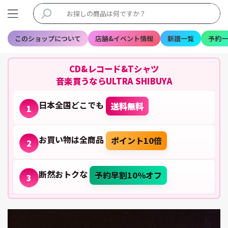
このショップについて
店舗&イベント情報
新譜一覧
予約一
CD&レコード&Tシャツ
音楽買うならULTRA SHIBUYA
日本全国どこでも
送料無料
1
お買い物は全商品
ポイント10倍
2
断然おトクな
予約早割10%オフ
3