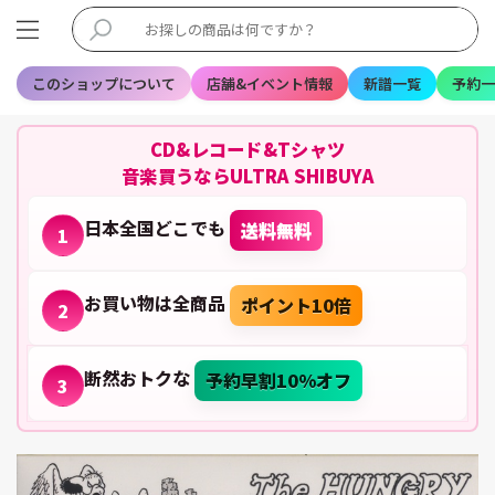
このショップについて
店舗&イベント情報
新譜一覧
予約一
CD&レコード&Tシャツ
音楽買うならULTRA SHIBUYA
日本全国どこでも
送料無料
1
お買い物は全商品
ポイント10倍
2
断然おトクな
予約早割10%オフ
3