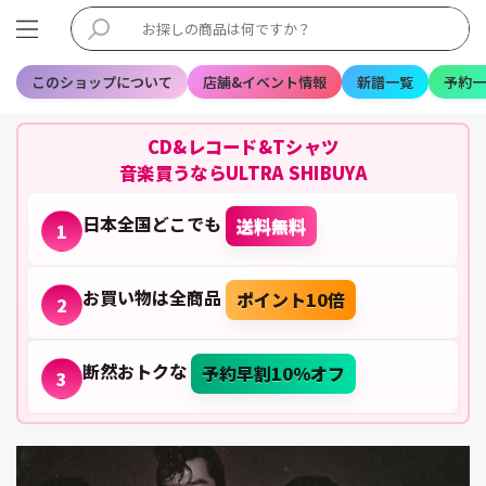
このショップについて
店舗&イベント情報
新譜一覧
予約一
CD&レコード&Tシャツ
音楽買うならULTRA SHIBUYA
日本全国どこでも
送料無料
1
お買い物は全商品
ポイント10倍
2
断然おトクな
予約早割10%オフ
3