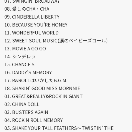
07. SWINGIN' BROADWAY
08. 愛しのCHA・CHA
09. CINDERELLA LIBERTY
10. BECAUSE YOU'RE HONEY
11. WONDERFUL WORLD
12. SWEET SOUL MUSIC(涙のベイビーズコール)
13. MOVIE A GO GO
14. シンデレラ
15. CHANCE'S
16. DADDY'S MEMORY
17. R&ROLLはいかしたB.G.M.
18. SHAKIN' GOOD MISS MORNNIE
01. GREAT&REALLY&ROCK'IN'GIANT
02. CHINA DOLL
03. BUSTERS AGAIN
04. ROCK'N ROLL MEMORY
05. SHAKE YOUR TALL FEATHERS～TWISTIN' THE