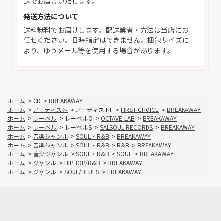
送でお届けいたします。
発送方法について
送料無料でお届けします。配送業者・方法は当店にお
任せください。日時指定はできません。梱包サイズに
より、ゆうメール等を使用する場合があります。
ホーム
>
CD
>
BREAKAWAY
ホーム
>
アーティスト
>
アーティストF
>
FIRST CHOICE
>
BREAKAWAY
ホーム
>
レーベル
>
レーベルO
>
OCTAVE-LAB
>
BREAKAWAY
ホーム
>
レーベル
>
レーベルS
>
SALSOUL RECORDS
>
BREAKAWAY
ホーム
>
音楽ジャンル
>
SOUL・R&B
>
BREAKAWAY
ホーム
>
音楽ジャンル
>
SOUL・R&B
>
R&B
>
BREAKAWAY
ホーム
>
音楽ジャンル
>
SOUL・R&B
>
SOUL
>
BREAKAWAY
ホーム
>
ジャンル
>
HIPHOP/R&B
>
BREAKAWAY
ホーム
>
ジャンル
>
SOUL/BLUES
>
BREAKAWAY