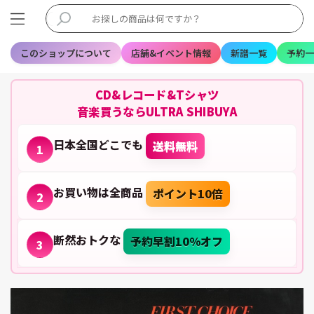
このショップについて
店舗&イベント情報
新譜一覧
予約一
CD&レコード&Tシャツ
音楽買うならULTRA SHIBUYA
日本全国どこでも
送料無料
1
お買い物は全商品
ポイント10倍
2
断然おトクな
予約早割10%オフ
3