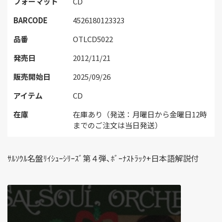
フォーマット
CD
BARCODE
4526180123323
品番
OTLCD5022
発売日
2012/11/21
販売開始日
2025/09/26
アイテム
CD
在庫
在庫あり（発送：月曜日から金曜日12時
までのご注文は当日発送）
ｻﾙｿｳﾙ名盤ﾘｲｼｭｰｼﾘｰｽﾞ第４弾､ﾎﾞｰﾅｽﾄﾗｯｸ+日本語解説付