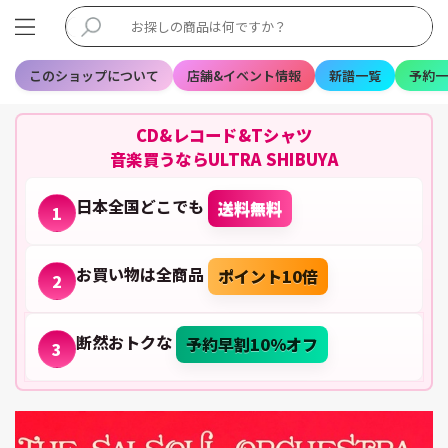
このショップについて
店舗&イベント情報
新譜一覧
予約一
CD&レコード&Tシャツ
音楽買うならULTRA SHIBUYA
日本全国どこでも
送料無料
1
お買い物は全商品
ポイント10倍
2
断然おトクな
予約早割10%オフ
3