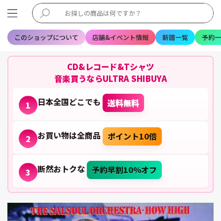
このショップについて
店舗&イベント情報
新譜一覧
予約一
CD&レコード&Tシャツ
音楽買うならULTRA SHIBUYA
日本全国どこでも
送料無料
1
お買い物は全商品
ポイント10倍
2
断然おトクな
予約早割10%オフ
3