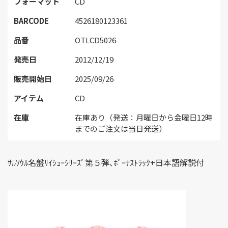
フォーマット
CD
BARCODE
4526180123361
品番
OTLCD5026
発売日
2012/12/19
販売開始日
2025/09/26
アイテム
CD
在庫
在庫あり（発送：月曜日から金曜日12時
までのご注文は当日発送）
ｻﾙｿｳﾙ名盤ﾘｲｼｭｰｼﾘｰｽﾞ第５弾､ﾎﾞｰﾅｽﾄﾗｯｸ+日本語解説付