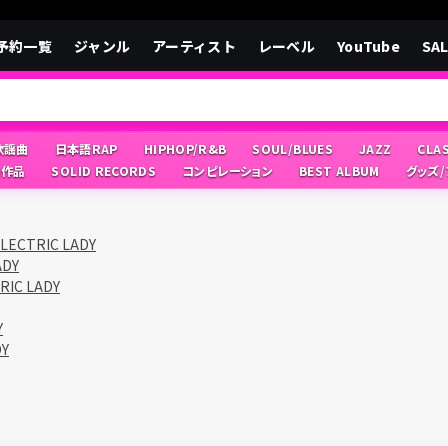
予約一覧
ジャンル
アーティスト
レーベル
YouTube
SA
/歌謡曲
日本語RAP
HIPHOP/R&B
SOUL/BLUES
JAZZ
CLA
像作品
SOLID RECORDS
コンピレーション
BEST ALBUM
グッズ
LECTRIC LADY
ADY
RIC LADY
Y
DY