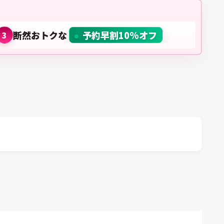
断然おトクな
予約早割10%オフ
3