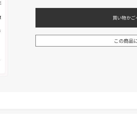
注
取
買い物かご
お
この商品
く
メ