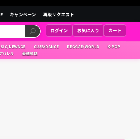
LE
キャンペーン
再販リクエスト
ログイン
お気に入り
カート
SSIC/NEWAGE
CLUB/DANCE
REGGAE/WORLD
K-POP
/アパレル
最速試聴