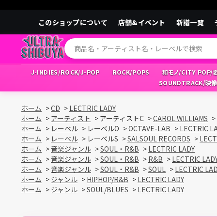
このショップについて
店舗&イベント
新譜一覧
J-INDIES/ROCK/J-POP
ROCK/POPS
和モノ/CITY POP
SOUNDTRACK/映
ホーム
>
CD
>
LECTRIC LADY
ホーム
>
アーティスト
>
アーティストC
>
CAROL WILLIAMS
>
ホーム
>
レーベル
>
レーベルO
>
OCTAVE-LAB
>
LECTRIC L
ホーム
>
レーベル
>
レーベルS
>
SALSOUL RECORDS
>
LECT
ホーム
>
音楽ジャンル
>
SOUL・R&B
>
LECTRIC LADY
ホーム
>
音楽ジャンル
>
SOUL・R&B
>
R&B
>
LECTRIC LAD
ホーム
>
音楽ジャンル
>
SOUL・R&B
>
SOUL
>
LECTRIC LA
ホーム
>
ジャンル
>
HIPHOP/R&B
>
LECTRIC LADY
ホーム
>
ジャンル
>
SOUL/BLUES
>
LECTRIC LADY