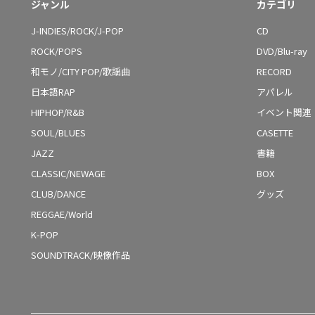
ジャンル
カテゴリ
J-INDIES/ROCK/J-POP
CD
ROCK/POPS
DVD/Blu-ray
和モノ/CITY POP/歌謡曲
RECORD
日本語RAP
アパレル
HIPHOP/R&B
イベント関連
SOUL/BLUES
CASETTE
JAZZ
書籍
CLASSIC/NEWAGE
BOX
CLUB/DANCE
グッズ
REGGAE/World
K-POP
SOUNDTRACK/映像作品