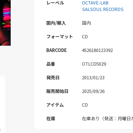
レーベル
OCTAVE-LAB
SALSOUL RECORDS
国内/輸入
国内
フォーマット
CD
BARCODE
4526180123392
品番
OTLCD5029
発売日
2013/01/23
販売開始日
2025/09/26
アイテム
CD
在庫
在庫あり（発送：月曜日
の