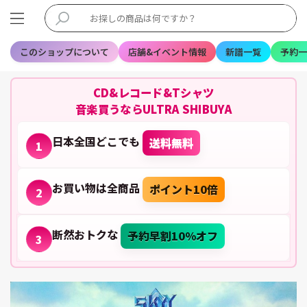
このショップについて
店舗&イベント情報
新譜一覧
予約一
CD&レコード&Tシャツ
音楽買うならULTRA SHIBUYA
日本全国どこでも
送料無料
1
お買い物は全商品
ポイント10倍
2
断然おトクな
予約早割10%オフ
3