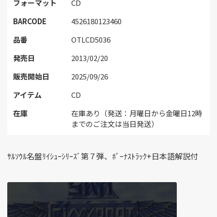
フォーマット
CD
BARCODE
4526180123460
品番
OTLCD5036
発売日
2013/02/20
販売開始日
2025/09/26
アイテム
CD
在庫
在庫あり（発送：月曜日から金曜日12時
までのご注文は当日発送）
ｻﾙｿｳﾙ名盤ﾘｲｼｭｰｼﾘｰｽﾞ第７弾、ﾎﾞｰﾅｽﾄﾗｯｸ+日本語解説付