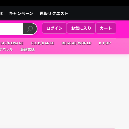
LE
キャンペーン
再販リクエスト
ログイン
お気に入り
カート
SSIC/NEWAGE
CLUB/DANCE
REGGAE/WORLD
K-POP
/アパレル
最速試聴