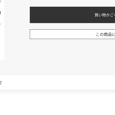
注
取
買い物かご
お
この商品
く
メ
付