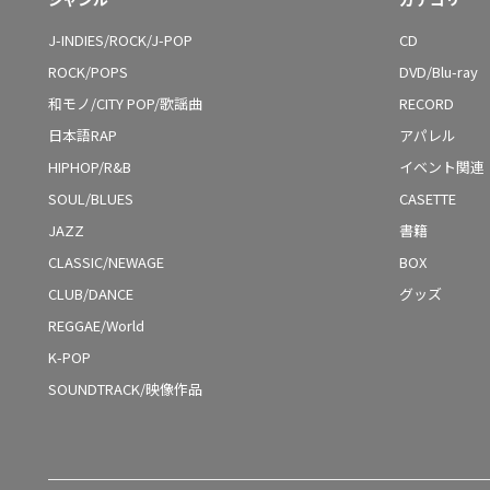
J-INDIES/ROCK/J-POP
CD
ROCK/POPS
DVD/Blu-ray
和モノ/CITY POP/歌謡曲
RECORD
日本語RAP
アパレル
HIPHOP/R&B
イベント関連
SOUL/BLUES
CASETTE
JAZZ
書籍
CLASSIC/NEWAGE
BOX
CLUB/DANCE
グッズ
REGGAE/World
K-POP
SOUNDTRACK/映像作品