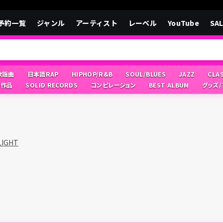
予約一覧
ジャンル
アーティスト
レーベル
YouTube
SA
/歌謡曲
日本語RAP
HIPHOP/R&B
SOUL/BLUES
JAZZ
CLA
像作品
SOLID RECORDS
コンピレーション
BEST ALBUM
グッズ
LIGHT