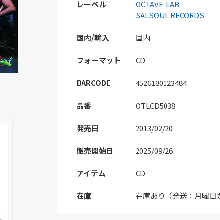
レーベル
OCTAVE-LAB
SALSOUL RECORDS
国内/輸入
国内
フォーマット
CD
BARCODE
4526180123484
品番
OTLCD5038
発売日
2013/02/20
販売開始日
2025/09/26
アイテム
CD
在庫
在庫あり（発送：月曜日
の