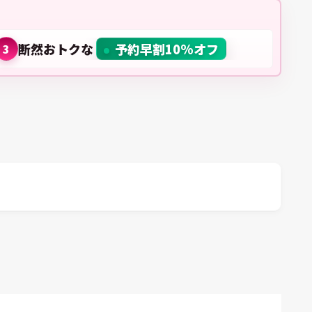
断然おトクな
予約早割10%オフ
3