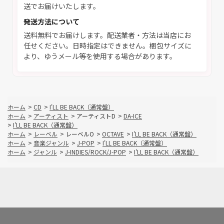
送でお届けいたします。
発送方法について
送料無料でお届けします。配送業者・方法は当店にお
任せください。日時指定はできません。梱包サイズに
より、ゆうメール等を使用する場合があります。
ホーム
>
CD
>
I'LL BE BACK（通常盤）
ホーム
>
アーティスト
>
アーティストD
>
DA-ICE
>
I'LL BE BACK（通常盤）
ホーム
>
レーベル
>
レーベルO
>
OCTAVE
>
I'LL BE BACK（通常盤）
ホーム
>
音楽ジャンル
>
J-POP
>
I'LL BE BACK（通常盤）
ホーム
>
ジャンル
>
J-INDIES/ROCK/J-POP
>
I'LL BE BACK（通常盤）