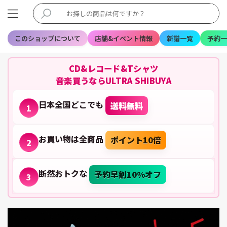
このショップについて
店舗&イベント情報
新譜一覧
予約一
CD&レコード&Tシャツ
音楽買うならULTRA SHIBUYA
日本全国どこでも
送料無料
1
お買い物は全商品
ポイント10倍
2
断然おトクな
予約早割10%オフ
3